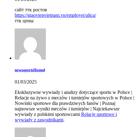
сайт ттк ростов
https://giaovienvietnam.vn/employer/alica/
ттк цены
newssportsHound
01/03/2025
Ekskluzywne wywiady i analizy dotyczące sportu w Polsce |
Relacje na żywo z meczów i turniejów sportowych w Polsce |
Nowinki sportowe dla prawdziwych fanów | Poznaj
najnowsze wyniki meczów i turniejów | Najciekawsze
wywiady z polskimi sportowcami
Relacje sportowe i
wywiady z zawodnikami
.