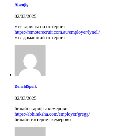
Altonjig
02/03/2025
мтс тарифы на интернет
https://remoterecruit.com.au/employer/lynell/
мтс домашний интернет
DonaldSpulk
02/03/2025
билайн тарифы кемерово
https://abhiraksha.com/employer/gregg/
билайн интернет кемерово