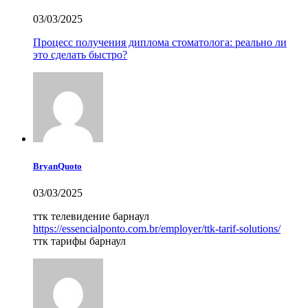
03/03/2025
Процесс получения диплома стоматолога: реально ли
это сделать быстро?
BryanQuoto
03/03/2025
ттк телевидение барнаул
https://essencialponto.com.br/employer/ttk-tarif-solutions/
ттк тарифы барнаул