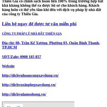
Thiên Gia có chính sách hoàn tiền 100% trong trường hợp bất
khả kháng không thể ra được hồ sơ cho khách hàng. Khách
hàng luôn có thể yên tâm khi đến với dịch vụ pháp lý nhà đất
của công ty Thiên Gia.
Liên hệ ngay để được tư vấn miễn phí
CÔNG TY PHÁP LÝ NHÀ ĐẤT THIÊN GIA
Đ
ịa chỉ: 08, Trần Kế Xương, Phường 03, Quận Bình Thạnh,
TP.HCM
SĐT/Zalo: 0908 185 857
Website
http://dichvuhoancongxaydung.vn/
http://dichvuxinphepxaydung.vn/
http://dichvulamsohong.vn/