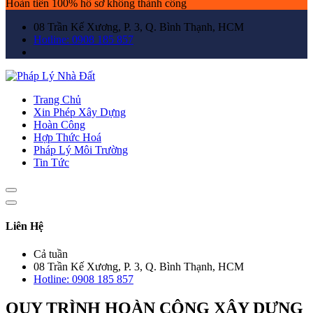
Hoàn tiền 100% hồ sơ không thành công
08 Trần Kế Xương, P. 3, Q. Bình Thạnh, HCM
Hotline: 0908 185 857
Trang Chủ
Xin Phép Xây Dựng
Hoàn Công
Hợp Thức Hoá
Pháp Lý Môi Trường
Tin Tức
Liên Hệ
Cả tuần
08 Trần Kế Xương, P. 3, Q. Bình Thạnh, HCM
Hotline: 0908 185 857
QUY TRÌNH HOÀN CÔNG XÂY DỰNG