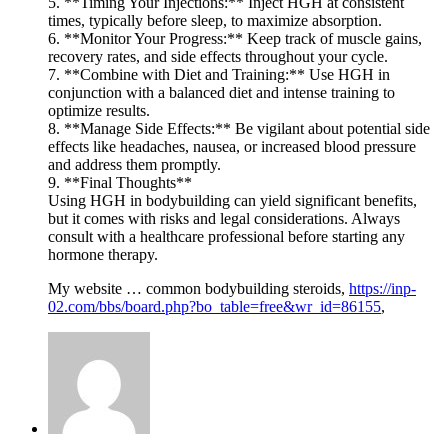
5. **Timing Your Injections:** Inject HGH at consistent
times, typically before sleep, to maximize absorption.
6. **Monitor Your Progress:** Keep track of muscle gains,
recovery rates, and side effects throughout your cycle.
7. **Combine with Diet and Training:** Use HGH in
conjunction with a balanced diet and intense training to
optimize results.
8. **Manage Side Effects:** Be vigilant about potential side
effects like headaches, nausea, or increased blood pressure
and address them promptly.
9. **Final Thoughts**
Using HGH in bodybuilding can yield significant benefits,
but it comes with risks and legal considerations. Always
consult with a healthcare professional before starting any
hormone therapy.
My website … common bodybuilding steroids,
https://inp-
02.com/bbs/board.php?bo_table=free&wr_id=86155
,