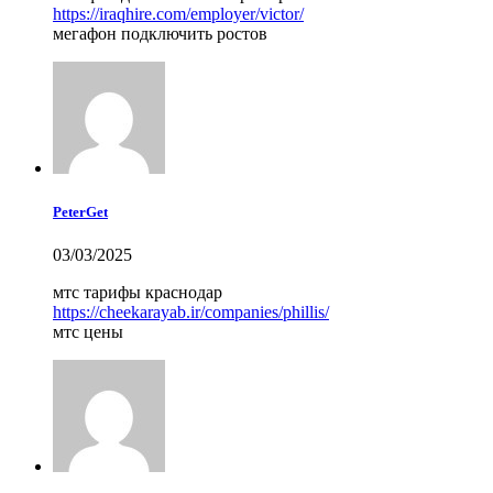
https://iraqhire.com/employer/victor/
мегафон подключить ростов
PeterGet
03/03/2025
мтс тарифы краснодар
https://cheekarayab.ir/companies/phillis/
мтс цены