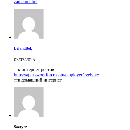
zamenu.html
LelandBek
03/03/2025
ттк интернет ростов
https://apex-workforce.com/employer/evelyne/
ттк домашний интернет
Sazryrz