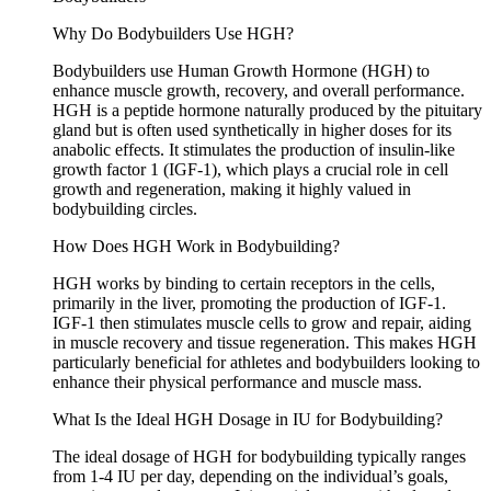
Why Do Bodybuilders Use HGH?
Bodybuilders use Human Growth Hormone (HGH) to
enhance muscle growth, recovery, and overall performance.
HGH is a peptide hormone naturally produced by the pituitary
gland but is often used synthetically in higher doses for its
anabolic effects. It stimulates the production of insulin-like
growth factor 1 (IGF-1), which plays a crucial role in cell
growth and regeneration, making it highly valued in
bodybuilding circles.
How Does HGH Work in Bodybuilding?
HGH works by binding to certain receptors in the cells,
primarily in the liver, promoting the production of IGF-1.
IGF-1 then stimulates muscle cells to grow and repair, aiding
in muscle recovery and tissue regeneration. This makes HGH
particularly beneficial for athletes and bodybuilders looking to
enhance their physical performance and muscle mass.
What Is the Ideal HGH Dosage in IU for Bodybuilding?
The ideal dosage of HGH for bodybuilding typically ranges
from 1-4 IU per day, depending on the individual’s goals,