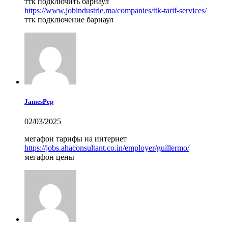
ттк подключить барнаул
https://www.jobindustrie.ma/companies/ttk-tarif-services/
ттк подключение барнаул
JamesPep
02/03/2025
мегафон тарифы на интернет
https://jobs.ahaconsultant.co.in/employer/guillermo/
мегафон цены