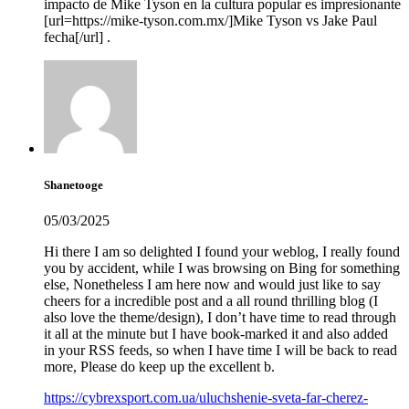
impacto de Mike Tyson en la cultura popular es impresionante
[url=https://mike-tyson.com.mx/]Mike Tyson vs Jake Paul
fecha[/url] .
Shanetooge
05/03/2025
Hi there I am so delighted I found your weblog, I really found
you by accident, while I was browsing on Bing for something
else, Nonetheless I am here now and would just like to say
cheers for a incredible post and a all round thrilling blog (I
also love the theme/design), I don’t have time to read through
it all at the minute but I have book-marked it and also added
in your RSS feeds, so when I have time I will be back to read
more, Please do keep up the excellent b.
https://cybrexsport.com.ua/uluchshenie-sveta-far-cherez-