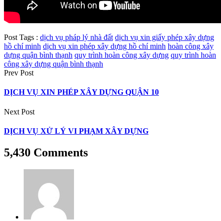
Post Tags :
dịch vụ pháp lý nhà đất
dịch vụ xin giấy phép xây dựng
hồ chí minh
dịch vụ xin phép xây dựng hồ chí minh
hoàn công xây
dựng quận bình thạnh
quy trình hoàn công xây dựng
quy trình hoàn
công xây dựng quận bình thạnh
Prev Post
DỊCH VỤ XIN PHÉP XÂY DỰNG QUẬN 10
Next Post
DỊCH VỤ XỬ LÝ VI PHẠM XÂY DỰNG
5,430 Comments