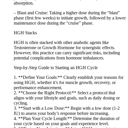
absorption.
– Blast and Cruise: Taking a higher dose during the “blast”
phase (first few weeks) to initiate growth, followed by a lower
maintenance dose during the “cruise” phase.
HGH Stacks
HGH is often stacked with other anabolic agents like
Testosterone or Growth Hormone for synergistic effects.
However, this practice can carry significant risks, including
potential complications from hormone imbalances.
Step-by-Step Guide to Starting an HGH Cycle
1. **Define Your Goals:** Clearly establish your reasons for
using HGH, whether it’s for muscle growth, recovery, or
performance enhancement.
2. **Choose the Right Protocol:** Select a protocol that
aligns with your lifestyle and goals, such as daily dosing or
cycling.
3. **Start with a Low Dose:** Begin with a low dose (1-2
IU) to assess your body’s response before increasing.
4. **Plan Your Cycle Length:** Determine the duration of
your cycle based on your goals and experience level.