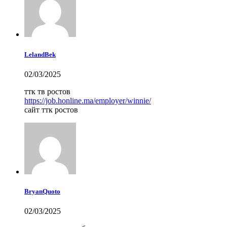
LelandBek
02/03/2025
ттк тв ростов
https://job.honline.ma/employer/winnie/
сайт ттк ростов
BryanQuoto
02/03/2025