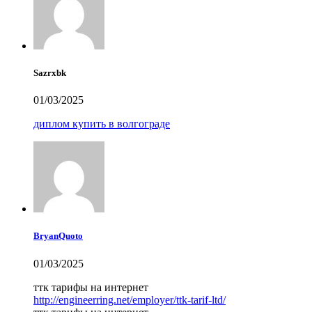
Sazrxbk
01/03/2025
диплом купить в волгограде
BryanQuoto
01/03/2025
ттк тарифы на интернет
http://engineerring.net/employer/ttk-tarif-ltd/