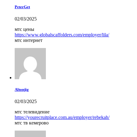
PeterGet
02/03/2025
мтс цены
https://www.globalscaffolders.com/employer/lila/
мтс интернет
Altonjig
02/03/2025
мтс телевидение
https://yourecruitplace.com.au/employer/rebekah/
мтс тв кемерово