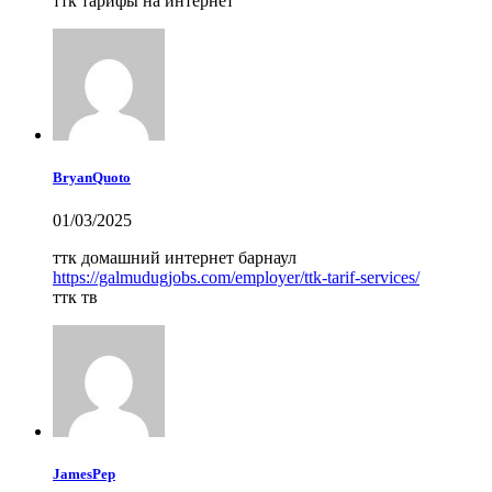
ттк тарифы на интернет
BryanQuoto
01/03/2025
ттк домашний интернет барнаул
https://galmudugjobs.com/employer/ttk-tarif-services/
ттк тв
JamesPep