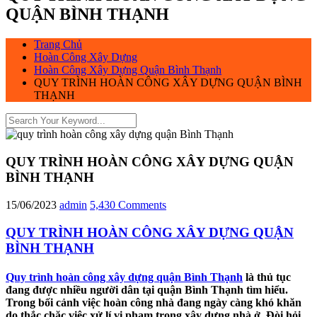
QUẬN BÌNH THẠNH
Trang Chủ
Hoàn Công Xây Dựng
Hoàn Công Xây Dựng Quận Bình Thạnh
QUY TRÌNH HOÀN CÔNG XÂY DỰNG QUẬN BÌNH
THẠNH
QUY TRÌNH HOÀN CÔNG XÂY DỰNG QUẬN
BÌNH THẠNH
15/06/2023
admin
5,430 Comments
QUY TRÌNH HOÀN CÔNG XÂY DỰNG QUẬN
BÌNH THẠNH
Quy trình hoàn công xây dựng quận Bình Thạnh
là thủ tục
đang được nhiều người dân tại quận Bình Thạnh tìm hiểu.
Trong bối cảnh việc hoàn công nhà đang ngày càng khó khăn
do thắc chặc việc xử lí vi phạm trong xây dựng nhà ở. Đòi hỏi