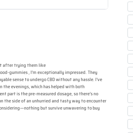
ut after trying them like
/mood-gummies
, I’m exceptionally impressed. They
able sense to undergo CBD without any hassle. I’ve
 in the evenings, which has helped with both
ent part is the pre-measured dosage, so there’s no
 on the side of an unhurried and tasty way to encounter
onsidering—nothing but survive unwavering to buy