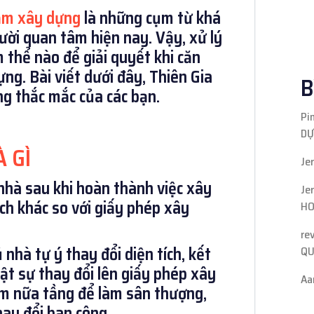
hạm xây dựng
là những cụm từ khá
ười quan tâm hiện nay. Vậy, xử lý
 thể nào để giải quyết khi căn
ng. Bài viết dưới đây, Thiên Gia
B
g thắc mắc của các bạn.
Pi
DỰ
 GÌ
Je
n nhà sau khi hoàn thành việc xây
Je
ích khác so với giấy phép xây
HO
re
nhà tự ý thay đổi diện tích, kết
QU
ật sự thay đổi lên giấy phép xây
Aa
m nữa tầng để làm sân thượng,
hay đổi ban công,…