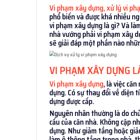
Vi phạm xây dựng, xử lý vi p
phổ biến và được khá nhiều ng
vi phạm xây dựng là gì? Và làm
nhà vướng phải vi phạm xây dự
sẽ giải đáp một phần nào nhữn
VI PHẠM XÂY DỰNG LÀ
Vi phạm xây dựng
, là việc că
dựng. Có sự thay đổi về diện t
dựng được cấp.
Nguyên nhân thường là do chủ 
cấu của căn nhà. Không cập nh
dựng. Như giảm tầng hoặc giả
làm ô thông tầng trong nhà, t