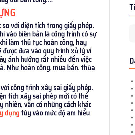
T
DỰNG
c so với diện tích trong giấy phép.
hi vào biên bản là công trình có sự
 khi làm thủ tục hoàn công, hay
 được đưa vào quy trình xử lý vi
gây ảnh hưởng rất nhiều đến việc
D
hà. Như hoàn công, mua bán, thừa
với công trình xây sai giấy phép.
ện tích xây sai phép mới có thể
y nhiên, vẫn có những cách khác
y dựng
tùy vào mức độ am hiểu