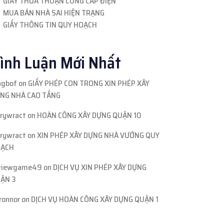
GIẤY THỎA THUẬN CUNG CẤP ĐIỆN
MUA BÁN NHÀ SAI HIỆN TRẠNG
GIẤY THÔNG TIN QUY HOẠCH
ình Luận Mới Nhất
ngbof
on
GIẤY PHÉP CON TRONG XIN PHÉP XÂY
NG NHÀ CAO TẦNG
rrywract
on
HOÀN CÔNG XÂY DỰNG QUẬN 10
rrywract
on
XIN PHÉP XÂY DỰNG NHÀ VƯỚNG QUY
ẠCH
viewgame49
on
DỊCH VỤ XIN PHÉP XÂY DỰNG
ẬN 3
ronnor
on
DỊCH VỤ HOÀN CÔNG XÂY DỰNG QUẬN 1