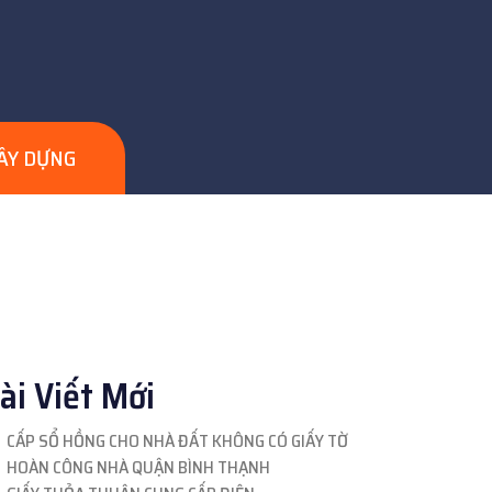
XÂY DỰNG
ài Viết Mới
CẤP SỔ HỒNG CHO NHÀ ĐẤT KHÔNG CÓ GIẤY TỜ
HOÀN CÔNG NHÀ QUẬN BÌNH THẠNH