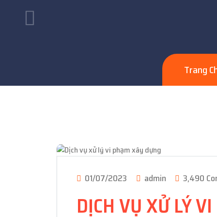
Trang C
01/07/2023
admin
3,490 C
DỊCH VỤ XỬ LÝ V