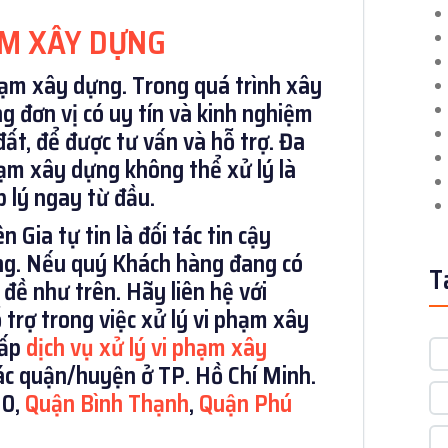
ẠM XÂY DỰNG
hạm xây dựng. Trong quá trình xây
g đơn vị có uy tín và kinh nghiệm
đất, để được tư vấn và hỗ trợ. Đa
ạm xây dựng không thể xử lý là
p lý ngay từ đầu.
 Gia tự tin là đối tác tin cậy
ng. Nếu quý Khách hàng đang có
T
đề như trên. Hãy liên hệ với
 trợ trong việc xử lý vi phạm xây
cấp
dịch vụ xử lý vi phạm xây
ác quận/huyện ở TP. Hồ Chí Minh.
10,
Quận Bình Thạnh
,
Quận Phú