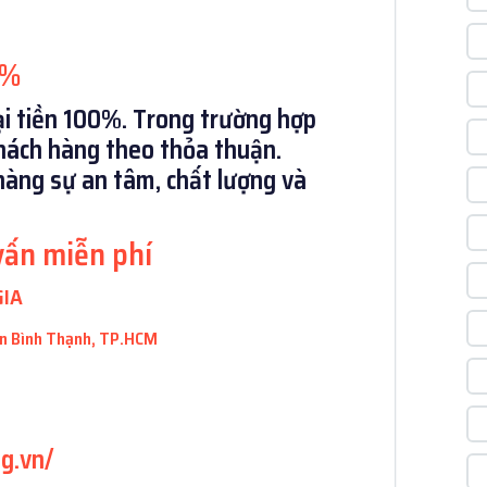
0%
lại tiền 100%. Trong trường hợp
hách hàng theo thỏa thuận.
hàng sự an tâm, chất lượng và
vấn miễn phí
GIA
uận Bình Thạnh, TP.HCM
g.vn/