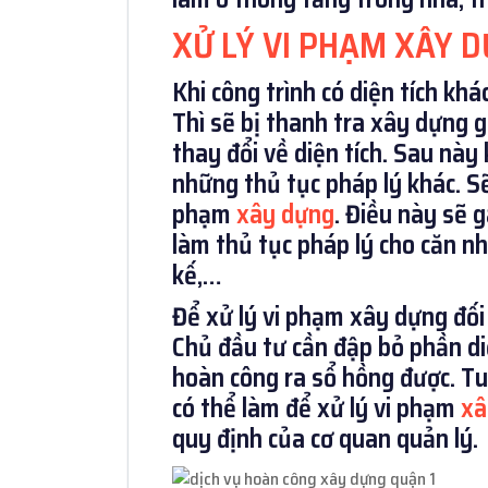
XỬ LÝ VI PHẠM XÂY 
Khi công trình có diện tích khá
Thì sẽ bị thanh tra xây dựng g
thay đổi về diện tích. Sau này
những thủ tục pháp lý khác. Sẽ
phạm
xây dựng
. Điều này sẽ 
làm thủ tục pháp lý cho căn n
kế,…
Để xử lý vi phạm xây dựng đối 
Chủ đầu tư cần đập bỏ phần di
hoàn công ra sổ hồng được. Tu
có thể làm để xử lý vi phạm
xâ
quy định của cơ quan quản lý.