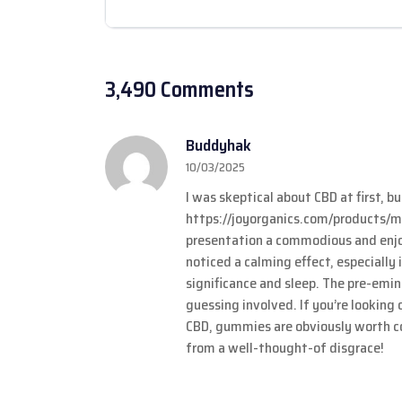
3,490 Comments
Buddyhak
10/03/2025
I was skeptical about CBD at first, b
https://joyorganics.com/products
presentation a commodious and enjoy
noticed a calming effect, especially
significance and sleep. The pre-emin
guessing involved. If you’re looking
CBD, gummies are obviously worth c
from a well-thought-of disgrace!