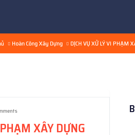
hủ
Hoàn Công Xây Dựng
DỊCH VỤ XỬ LÝ VI PHẠM 
B
omments
I PHẠM XÂY DỰNG