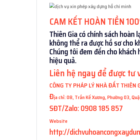
CAM KẾT HOÀN TIỀN 10
Thiên Gia có chính sách hoàn 
không thể ra được hồ sơ cho k
Chúng tôi đem đến cho khách 
hiệu quả.
Liên hệ ngay để được tư 
CÔNG TY PHÁP LÝ NHÀ ĐẤT THIÊN 
Đ
ịa chỉ: 08, Trần Kế Xương, Phường 03, Q
SĐT/Zalo: 0908 185 857
Website
http://dichvuhoancongxaydun