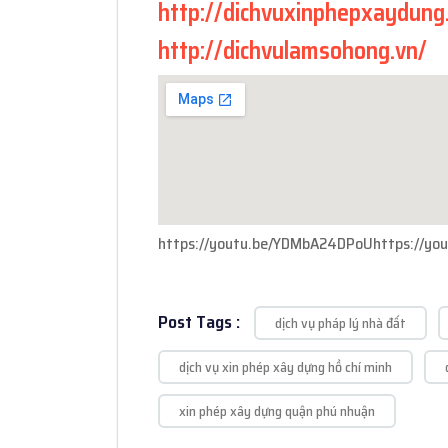
http://dichvuxinphepxaydung
http://dichvulamsohong.vn/
https://youtu.be/YDMbA24DPoUhttps://yo
Post Tags :
dịch vụ pháp lý nhà đất
dịch vụ xin phép xây dựng hồ chí minh
xin phép xây dựng quận phú nhuận