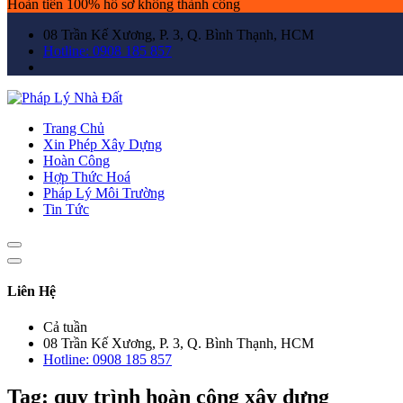
Hoàn tiền 100% hồ sơ không thành công
08 Trần Kế Xương, P. 3, Q. Bình Thạnh, HCM
Hotline: 0908 185 857
Trang Chủ
Xin Phép Xây Dựng
Hoàn Công
Hợp Thức Hoá
Pháp Lý Môi Trường
Tin Tức
Liên Hệ
Cả tuần
08 Trần Kế Xương, P. 3, Q. Bình Thạnh, HCM
Hotline: 0908 185 857
Tag:
quy trình hoàn công xây dựng