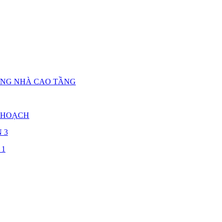
ỰNG NHÀ CAO TẦNG
 HOẠCH
 3
 1