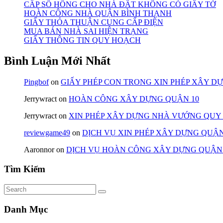
CẤP SỔ HỒNG CHO NHÀ ĐẤT KHÔNG CÓ GIẤY TỜ
HOÀN CÔNG NHÀ QUẬN BÌNH THẠNH
GIẤY THỎA THUẬN CUNG CẤP ĐIỆN
MUA BÁN NHÀ SAI HIỆN TRẠNG
GIẤY THÔNG TIN QUY HOẠCH
Bình Luận Mới Nhất
Pingbof
on
GIẤY PHÉP CON TRONG XIN PHÉP XÂY D
Jerrywract
on
HOÀN CÔNG XÂY DỰNG QUẬN 10
Jerrywract
on
XIN PHÉP XÂY DỰNG NHÀ VƯỚNG QUY
reviewgame49
on
DỊCH VỤ XIN PHÉP XÂY DỰNG QUẬN
Aaronnor
on
DỊCH VỤ HOÀN CÔNG XÂY DỰNG QUẬN
Tìm Kiếm
Danh Mục