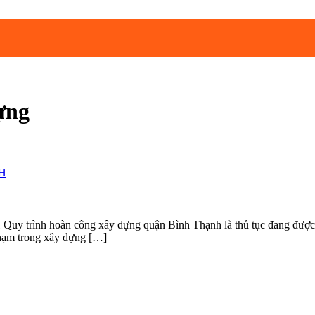
ựng
H
n công xây dựng quận Bình Thạnh là thủ tục đang được nhiều n
phạm trong xây dựng […]