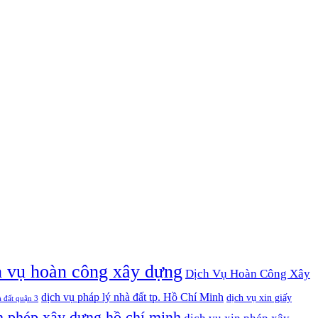
h vụ hoàn công xây dựng
Dịch Vụ Hoàn Công Xây
dịch vụ pháp lý nhà đất tp. Hồ Chí Minh
dịch vụ xin giấy
à đất quận 3
n phép xây dựng hồ chí minh