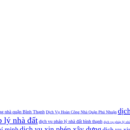
dịc
ng nhà quận Bình Thạnh
Dịch Vụ Hoàn Công Nhà Quận Phú Nhuận
 lý nhà đất
dịch vụ pháp lý nhà đất bình thạnh
dịch vụ pháp lý nh
dịch vụ xin phép xây dựng
hí minh
dịch vụ xi