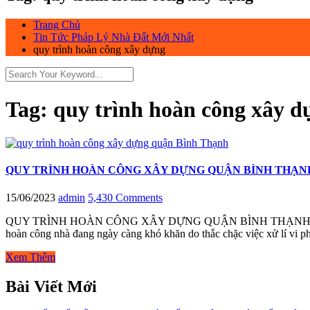
Trang Chủ
Tin Tức Pháp Lý Nhà Đất Mới Nhất
quy trình hoàn công xây dựng
Tag:
quy trình hoàn công xây d
QUY TRÌNH HOÀN CÔNG XÂY DỰNG QUẬN BÌNH THẠN
15/06/2023
admin
5,430 Comments
QUY TRÌNH HOÀN CÔNG XÂY DỰNG QUẬN BÌNH THẠNH Quy trình hoà
hoàn công nhà đang ngày càng khó khăn do thắc chặc việc xử lí vi 
Xem Thêm
Bài Viết Mới