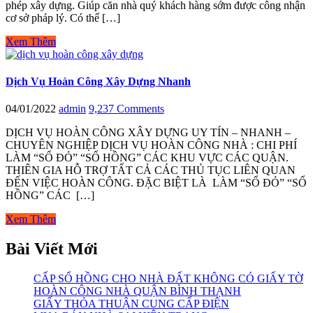
phép xây dựng. Giúp căn nhà quý khách hàng sớm được công nhận
cơ sở pháp lý. Có thể […]
Xem Thêm
Dịch Vụ Hoàn Công Xây Dựng Nhanh
04/01/2022
admin
9,237 Comments
DỊCH VỤ HOÀN CÔNG XÂY DỰNG UY TÍN – NHANH –
CHUYÊN NGHIỆP DỊCH VỤ HOÀN CÔNG NHÀ : CHI PHÍ
LÀM “SỔ ĐỎ” “SỔ HỒNG” CÁC KHU VỰC CÁC QUẬN.
THIÊN GIA HỖ TRỢ TẤT CẢ CÁC THỦ TỤC LIÊN QUAN
ĐẾN VIỆC HOÀN CÔNG. ĐẶC BIỆT LÀ LÀM “SỔ ĐỎ” “SỔ
HỒNG” CÁC […]
Xem Thêm
Bài Viết Mới
CẤP SỔ HỒNG CHO NHÀ ĐẤT KHÔNG CÓ GIẤY TỜ
HOÀN CÔNG NHÀ QUẬN BÌNH THẠNH
GIẤY THỎA THUẬN CUNG CẤP ĐIỆN