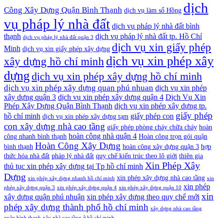
dịch
Công Xây Dựng Quận Bình Thạnh
dịch vụ làm sổ Hồng
vụ pháp lý nhà đất
dịch vụ pháp lý nhà đất bình
thạnh
dịch vụ pháp lý nhà đất tp. Hồ Chí
dịch vụ pháp lý nhà đất quận 3
dịch vụ xin giấy phép
Minh
dịch vụ xin giấy phép xây dựng
dịch vụ xin phép xây
xây dựng hồ chí minh
dựng
dịch vụ xin phép xây dựng hồ chí minh
dịch vụ xin phép xây dựng quan phú nhuan
dịch vụ xin phép
xây dựng quận 3
dịch vụ xin phép xây dựng quận 4
Dịch Vụ Xin
Phép Xây Dựng Quận Bình Thạnh
dịch vụ xin phép xây dựng tp.
giấy phép
hồ chí minh
giấy phép con
dịch vụ xin phép xây dựng tạm
con xây dựng nhà cao tầng
giấy phép phòng cháy chữa cháy
hoàn
hoàn công nhà quận 4
công nhanh bình thạnh
Hoàn công trọn gói quận
Hoàn Công Xây Dựng
bình thạnh
hoàn công xây dựng quận 3
hợp
thức hóa nhà đất
pháp lý nhà đất
quy chế kiến trúc theo lô giới
thiên gia
Xin Phép Xây
thủ tục xin phép xây dựng tại Tp hồ chí minh
Dựng
xin phép xây dựng nhà cao tầng
xin phép xây dựng nhanh hồ chí minh
xin
xin phép
phép xây dựng quận 3
xin phép xây dựng quận 4
xin phép xây dựng quận 10
xin
xây dựng quận phú nhuận
xin phép xây dựng theo quy chế mới
phép xây dựng thành phố hồ chí minh
xây dựng nhà cao tầng
quận bình thạnh
xây nhà cao tầng ở hồ chí minh