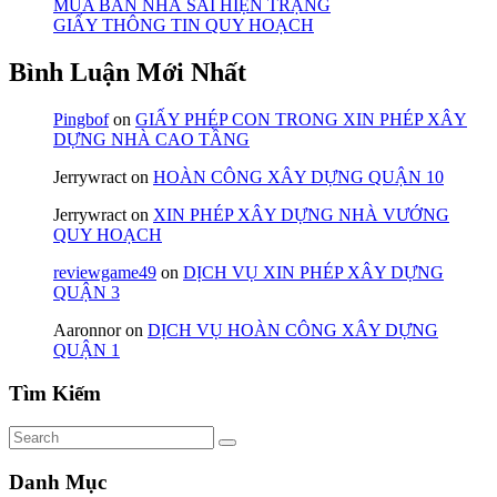
MUA BÁN NHÀ SAI HIỆN TRẠNG
GIẤY THÔNG TIN QUY HOẠCH
Bình Luận Mới Nhất
Pingbof
on
GIẤY PHÉP CON TRONG XIN PHÉP XÂY
DỰNG NHÀ CAO TẦNG
Jerrywract
on
HOÀN CÔNG XÂY DỰNG QUẬN 10
Jerrywract
on
XIN PHÉP XÂY DỰNG NHÀ VƯỚNG
QUY HOẠCH
reviewgame49
on
DỊCH VỤ XIN PHÉP XÂY DỰNG
QUẬN 3
Aaronnor
on
DỊCH VỤ HOÀN CÔNG XÂY DỰNG
QUẬN 1
Tìm Kiếm
Danh Mục