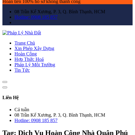
Hoàn tiền 100% hồ sơ không thành công
08 Trần Kế Xương, P. 3, Q. Bình Thạnh, HCM
Hotline: 0908 185 857
Trang Chủ
Xin Phép Xây Dựng
Hoàn Công
Hợp Thức Hoá
Pháp Lý Môi Trường
Tin Tức
Liên Hệ
Cả tuần
08 Trần Kế Xương, P. 3, Q. Bình Thạnh, HCM
Hotline: 0908 185 857
Tag:
Dịch Vụ Hoàn Công Nhà Quận Phú