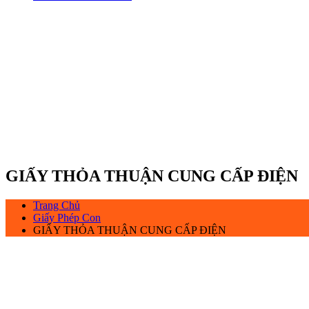
GIẤY THỎA THUẬN CUNG CẤP ĐIỆN
Trang Chủ
Giấy Phép Con
GIẤY THỎA THUẬN CUNG CẤP ĐIỆN