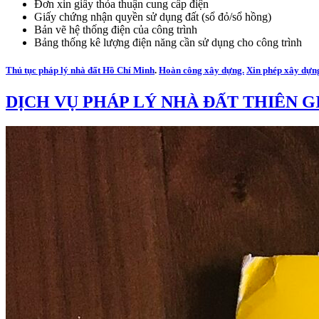
Đơn xin giấy thỏa thuận cung cấp điện
Giấy chứng nhận quyền sử dụng đất (sổ đỏ/sổ hồng)
Bản vẽ hệ thống điện của công trình
Bảng thống kê lượng điện năng cần sử dụng cho công trình
Thủ tục pháp lý nhà đất Hồ Chí Minh
.
Hoàn công xây dựng.
Xin phép xây dựn
DỊCH VỤ PHÁP LÝ NHÀ ĐẤT THIÊN G