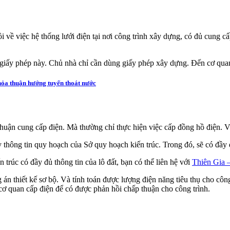
i về việc hệ thống lưới điện tại nơi công trình xây dựng, có đủ cung 
n giấy phép này. Chủ nhà chỉ cần dùng giấy phép xây dựng. Đến cơ quan
hỏa thuận hướng tuyến thoát nước
huận cung cấp điện. Mà thường chỉ thực hiện việc cấp đồng hồ điện. Vì
 thông tin quy hoạch của Sở quy hoạch kiến trúc. Trong đó, sẽ có đầy đ
trúc có đầy đủ thông tin của lô đất, bạn có thể liên hệ với
Thiên Gia 
án thiết kế sơ bộ. Và tính toán được lượng điện năng tiêu thụ cho công 
n cơ quan cấp điện để có được phản hồi chấp thuận cho công trình.