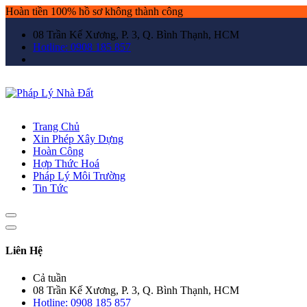
Hoàn tiền 100% hồ sơ không thành công
08 Trần Kế Xương, P. 3, Q. Bình Thạnh, HCM
Hotline: 0908 185 857
Trang Chủ
Xin Phép Xây Dựng
Hoàn Công
Hợp Thức Hoá
Pháp Lý Môi Trường
Tin Tức
Liên Hệ
Cả tuần
08 Trần Kế Xương, P. 3, Q. Bình Thạnh, HCM
Hotline: 0908 185 857