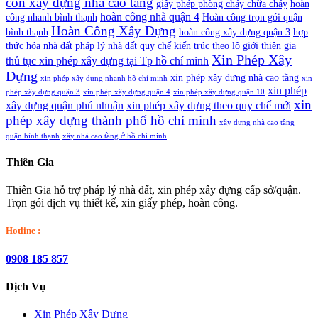
con xây dựng nhà cao tầng
giấy phép phòng cháy chữa cháy
hoàn
hoàn công nhà quận 4
công nhanh bình thạnh
Hoàn công trọn gói quận
Hoàn Công Xây Dựng
bình thạnh
hoàn công xây dựng quận 3
hợp
thức hóa nhà đất
pháp lý nhà đất
quy chế kiến trúc theo lô giới
thiên gia
Xin Phép Xây
thủ tục xin phép xây dựng tại Tp hồ chí minh
Dựng
xin phép xây dựng nhà cao tầng
xin phép xây dựng nhanh hồ chí minh
xin
xin phép
phép xây dựng quận 3
xin phép xây dựng quận 4
xin phép xây dựng quận 10
xin
xây dựng quận phú nhuận
xin phép xây dựng theo quy chế mới
phép xây dựng thành phố hồ chí minh
xây dựng nhà cao tầng
quận bình thạnh
xây nhà cao tầng ở hồ chí minh
Thiên Gia
Thiên Gia hỗ trợ pháp lý nhà đất, xin phép xây dựng cấp sở/quận.
Trọn gói dịch vụ thiết kế, xin giấy phép, hoàn công.
Hotline :
0908 185 857
Dịch Vụ
Xin Phép Xây Dựng