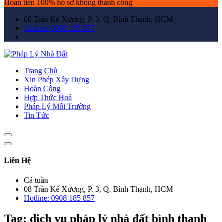
Hoàn tiền 100% hồ sơ không thành công
08 Trần Kế Xương, P. 3, Q. Bình Thạnh, HCM
Hotline: 0908 185 857
Trang Chủ
Xin Phép Xây Dựng
Hoàn Công
Hợp Thức Hoá
Pháp Lý Môi Trường
Tin Tức
Liên Hệ
Cả tuần
08 Trần Kế Xương, P. 3, Q. Bình Thạnh, HCM
Hotline: 0908 185 857
Tag:
dịch vụ pháp lý nhà đất bình thạnh