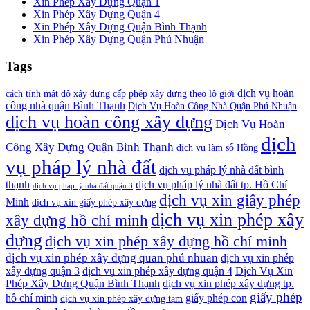
Xin Phép Xây Dựng Quận 1
Xin Phép Xây Dựng Quận 4
Xin Phép Xây Dựng Quận Bình Thạnh
Xin Phép Xây Dựng Quận Phú Nhuận
Tags
dịch vụ hoàn
cách tính mật độ xây dựng
cấp phép xây dựng theo lộ giới
công nhà quận Bình Thạnh
Dịch Vụ Hoàn Công Nhà Quận Phú Nhuận
dịch vụ hoàn công xây dựng
Dịch Vụ Hoàn
dịch
Công Xây Dựng Quận Bình Thạnh
dịch vụ làm sổ Hồng
vụ pháp lý nhà đất
dịch vụ pháp lý nhà đất bình
thạnh
dịch vụ pháp lý nhà đất tp. Hồ Chí
dịch vụ pháp lý nhà đất quận 3
dịch vụ xin giấy phép
Minh
dịch vụ xin giấy phép xây dựng
dịch vụ xin phép xây
xây dựng hồ chí minh
dựng
dịch vụ xin phép xây dựng hồ chí minh
dịch vụ xin phép xây dựng quan phú nhuan
dịch vụ xin phép
xây dựng quận 3
dịch vụ xin phép xây dựng quận 4
Dịch Vụ Xin
Phép Xây Dựng Quận Bình Thạnh
dịch vụ xin phép xây dựng tp.
giấy phép
hồ chí minh
giấy phép con
dịch vụ xin phép xây dựng tạm