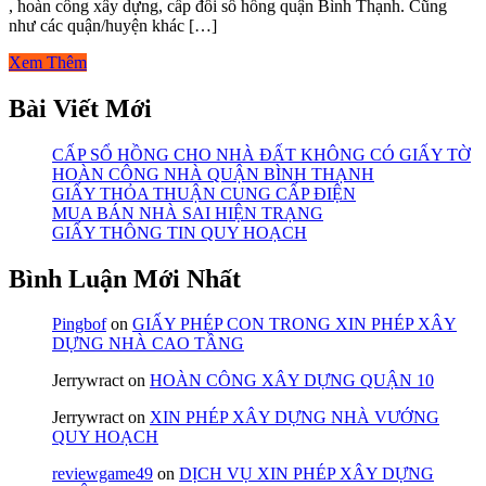
, hoàn công xây dựng, cấp đổi sổ hồng quận Bình Thạnh. Cũng
như các quận/huyện khác […]
Xem Thêm
Bài Viết Mới
CẤP SỔ HỒNG CHO NHÀ ĐẤT KHÔNG CÓ GIẤY TỜ
HOÀN CÔNG NHÀ QUẬN BÌNH THẠNH
GIẤY THỎA THUẬN CUNG CẤP ĐIỆN
MUA BÁN NHÀ SAI HIỆN TRẠNG
GIẤY THÔNG TIN QUY HOẠCH
Bình Luận Mới Nhất
Pingbof
on
GIẤY PHÉP CON TRONG XIN PHÉP XÂY
DỰNG NHÀ CAO TẦNG
Jerrywract
on
HOÀN CÔNG XÂY DỰNG QUẬN 10
Jerrywract
on
XIN PHÉP XÂY DỰNG NHÀ VƯỚNG
QUY HOẠCH
reviewgame49
on
DỊCH VỤ XIN PHÉP XÂY DỰNG