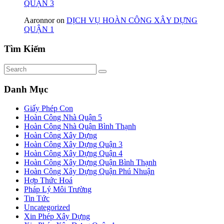
QUẬN 3
Aaronnor
on
DỊCH VỤ HOÀN CÔNG XÂY DỰNG
QUẬN 1
Tìm Kiếm
Danh Mục
Giấy Phép Con
Hoàn Công Nhà Quận 5
Hoàn Công Nhà Quận Bình Thạnh
Hoàn Công Xây Dựng
Hoàn Công Xây Dựng Quận 3
Hoàn Công Xây Dựng Quận 4
Hoàn Công Xây Dựng Quận Bình Thạnh
Hoàn Công Xây Dựng Quận Phú Nhuận
Hợp Thức Hoá
Pháp Lý Môi Trường
Tin Tức
Uncategorized
Xin Phép Xây Dựng