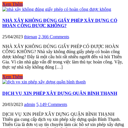
Xem Thêm
NHÀ XÂY KHÔNG ĐÚNG GIẤY PHÉP XÂY DỰNG CÓ
HOÀN CÔNG ĐƯỢC KHÔNG?
25/04/2023
thienan
2,366 Comments
NHÀ XÂY KHÔNG ĐÚNG GIẤY PHÉP CÓ ĐƯỢC HOÀN
CÔNG KHÔNG? Nhà xây không đúng giấy phép có hoàn công
được không? Đây là một câu hỏi rất nhiều người đến và hỏi Thiên
Gia. Vì căn nhà gặp vấn đề trong việc làm thủ tục hoàn công. Vậy,
thực sự nhà xây không đúng […]
Xem Thêm
DỊCH VỤ XIN PHÉP XÂY DỰNG QUẬN BÌNH THẠNH
20/03/2023
admin
5,149 Comments
DỊCH VỤ XIN PHÉP XÂY DỰNG QUẬN BÌNH THẠNH
Thiên gia cung cấp dịch vụ xin phép xây dựng quận Bình Thạnh.
Thiên Gia là đơn vị uy tín chuyên làm các hồ sơ xin phép xây dựng