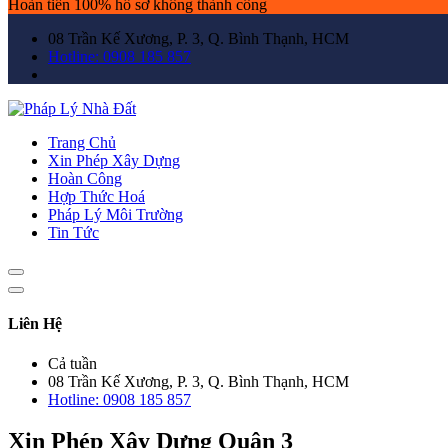
Hoàn tiền 100% hồ sơ không thành công
08 Trần Kế Xương, P. 3, Q. Bình Thạnh, HCM
Hotline: 0908 185 857
Trang Chủ
Xin Phép Xây Dựng
Hoàn Công
Hợp Thức Hoá
Pháp Lý Môi Trường
Tin Tức
Liên Hệ
Cả tuần
08 Trần Kế Xương, P. 3, Q. Bình Thạnh, HCM
Hotline: 0908 185 857
Xin Phép Xây Dựng Quận 3