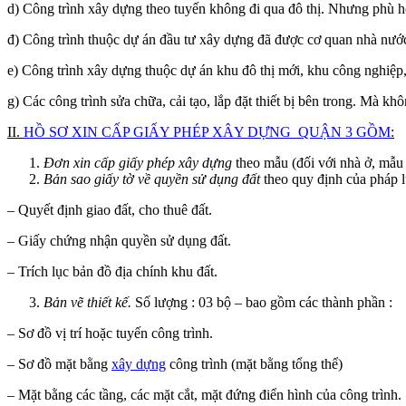
d) Công trình xây dựng theo tuyến không đi qua đô thị. Nhưng phù 
đ) Công trình thuộc dự án đầu tư xây dựng đã được cơ quan nhà nước 
e) Công trình xây dựng thuộc dự án khu đô thị mới, khu công nghiệp
g) Các công trình sửa chữa, cải tạo, lắp đặt thiết bị bên trong. Mà khô
II.
HỒ SƠ XIN CẤP GIẤY PHÉP XÂY DỰNG QUẬN 3 GỒM
:
Đơn xin cấp giấy phép xây dựng
theo mẫu (đối với nhà ở, mẫu
Bản sao giấy tờ về quyền sử dụng đất
theo quy định của pháp l
– Quyết định giao đất, cho thuê đất.
– Giấy chứng nhận quyền sử dụng đất.
– Trích lục bản đồ địa chính khu đất.
Bản vẽ thiết kế.
Số lượng : 03 bộ – bao gồm các thành phần :
– Sơ đồ vị trí hoặc tuyến công trình.
– Sơ đồ mặt bằng
xây dựng
công trình (mặt bằng tổng thể)
– Mặt bằng các tầng, các mặt cắt, mặt đứng điển hình của công trình.