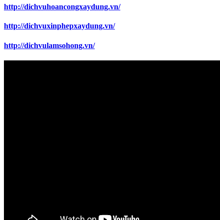
http://dichvuhoancongxaydung.vn/
http://dichvuxinphepxaydung.vn/
http://dichvulamsohong.vn/