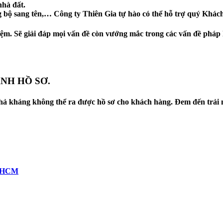
nhà đất.
 bộ sang tên,… Công ty Thiên Gia tự hào có thể hỗ trợ quý Khác
iệm. Sẽ giải đáp mọi vấn đề còn vướng mắc trong các vấn đề pháp
NH HỒ SƠ.
hả kháng không thể ra được hồ sơ cho khách hàng. Đem đến trải n
P.HCM