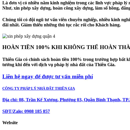
Là đơn vị có nhiều năm kinh nghiệm trong các lĩnh vực pháp lý 
Như, xin phép xây dựng, hoàn công xây dựng, làm sổ hồng, đăng
Chúng tôi có đội ngũ tư vấn viên chuyên nghiệp, nhiều kinh ngh
đãi nhất. Giảm thiểu những thủ tục rắc rối cho Khách hàng.
HOÀN TIỀN 100% KHI KHÔNG THỂ HOÀN THÀ
Thiên Gia có chính sách hoàn tiền 100% trong trường hợp bất k
tưởng khi đến với dịch vụ pháp lý nhà đất của Thiên Gia.
Liên hệ ngay để được tư vấn miễn phí
CÔNG TY PHÁP LÝ NHÀ ĐẤT THIÊN GIA
Địa chỉ: 08, Trần Kế Xương, Phường 03, Quận Bình Thạnh, T
SĐT/Zalo: 0908 185 857
Website