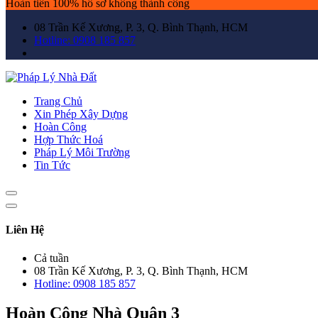
Hoàn tiền 100% hồ sơ không thành công
08 Trần Kế Xương, P. 3, Q. Bình Thạnh, HCM
Hotline: 0908 185 857
Trang Chủ
Xin Phép Xây Dựng
Hoàn Công
Hợp Thức Hoá
Pháp Lý Môi Trường
Tin Tức
Liên Hệ
Cả tuần
08 Trần Kế Xương, P. 3, Q. Bình Thạnh, HCM
Hotline: 0908 185 857
Hoàn Công Nhà Quận 3