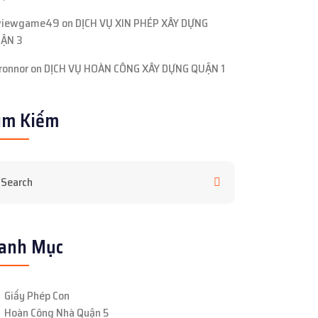
viewgame49
on
DỊCH VỤ XIN PHÉP XÂY DỰNG
ẬN 3
ronnor
on
DỊCH VỤ HOÀN CÔNG XÂY DỰNG QUẬN 1
ìm Kiếm
anh Mục
Giấy Phép Con
Hoàn Công Nhà Quận 5