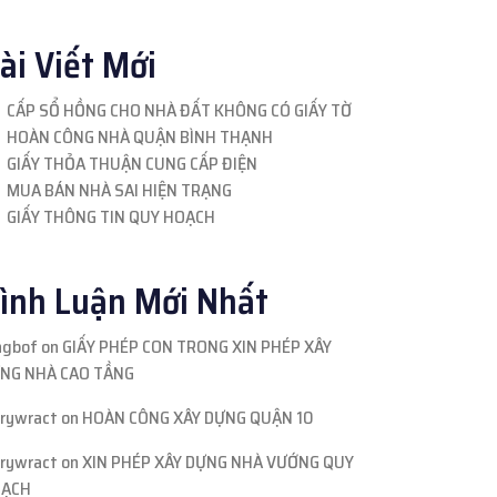
ài Viết Mới
CẤP SỔ HỒNG CHO NHÀ ĐẤT KHÔNG CÓ GIẤY TỜ
HOÀN CÔNG NHÀ QUẬN BÌNH THẠNH
GIẤY THỎA THUẬN CUNG CẤP ĐIỆN
MUA BÁN NHÀ SAI HIỆN TRẠNG
GIẤY THÔNG TIN QUY HOẠCH
ình Luận Mới Nhất
ngbof
on
GIẤY PHÉP CON TRONG XIN PHÉP XÂY
NG NHÀ CAO TẦNG
rrywract
on
HOÀN CÔNG XÂY DỰNG QUẬN 10
rrywract
on
XIN PHÉP XÂY DỰNG NHÀ VƯỚNG QUY
ẠCH