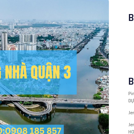
B
B
Pi
DỰ
Je
Je
HO