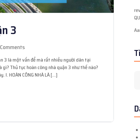
re
QU
ận 3
Aa
 Comments
T
 là một vấn để mà rất nhiều người dân tại
à gì? Thủ tục hoàn công nhà quận 3 như thế nào?
đây. I. HOÀN CÔNG NHÀ LÀ […]
D