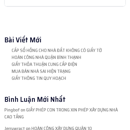
Bài Viết Mới
CẤP SỔ HỒNG CHO NHÀ ĐẤT KHÔNG CÓ GIẤY TỜ
HOÀN CÔNG NHÀ QUẬN BÌNH THẠNH
GIẤY THỎA THUẬN CUNG CẤP ĐIỆN
MUA BÁN NHÀ SAI HIỆN TRẠNG
GIẤY THÔNG TIN QUY HOẠCH
Bình Luận Mới Nhất
Pingbof
on
GIẤY PHÉP CON TRONG XIN PHÉP XÂY DỰNG NHÀ
CAO TẦNG
Jerrywract
on
HOÀN CÔNG XÂY DỰNG QUẬN 10