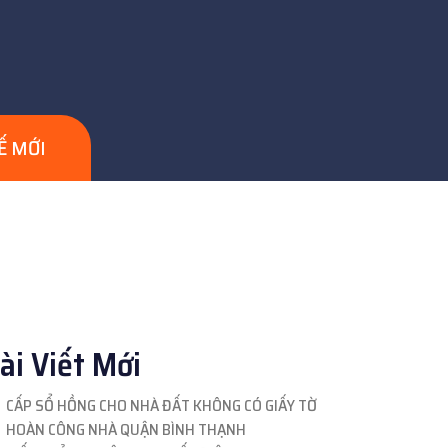
Ế MỚI
ài Viết Mới
CẤP SỔ HỒNG CHO NHÀ ĐẤT KHÔNG CÓ GIẤY TỜ
HOÀN CÔNG NHÀ QUẬN BÌNH THẠNH