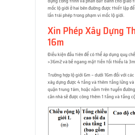
dựng công trình và phần đất dành cho giao t
mốc lộ giới ở hai bên đường được thiết lập 
lấn trái phép trong phạm vi mốc lộ giới.
Xin Phép Xây Dựng Th
16m
Điều kiện đầu tiên để có thể áp dụng quy chế
>36m2 và bề ngang mặt tiền tối thiểu là 3m
Trường hợp lộ giới 6m – dưới 16m đối với cá
xây dựng được 4 tầng và thêm tầng lửng và t
quận trung tâm, hoặc nằm trên tuyến đường
căn nhà sẽ được công thêm 1 tầng và tầng cộn