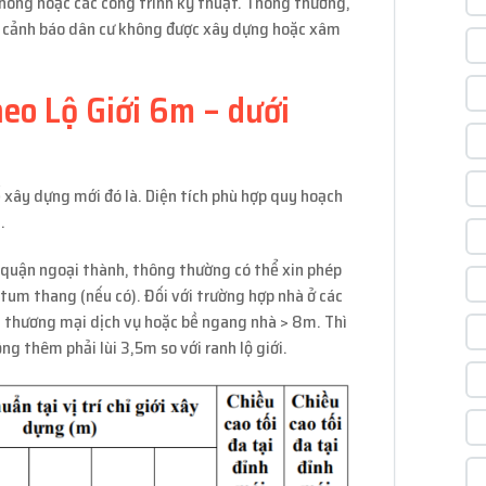
hông hoặc các công trình kỹ thuật. Thông thường,
để cảnh báo dân cư không được xây dựng hoặc xâm
eo Lộ Giới 6m – dưới
 xây dựng mới đó là. Diện tích phù hợp quy hoạch
.
c quận ngoại thành, thông thường có thể xin phép
um thang (nếu có). Đối với trường hợp nhà ở các
 thương mại dịch vụ hoặc bề ngang nhà > 8m. Thì
g thêm phải lùi 3,5m so với ranh lộ giới.