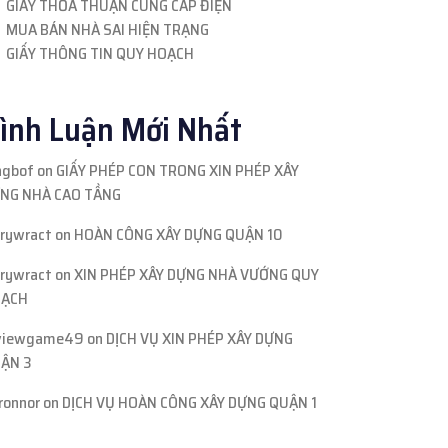
GIẤY THỎA THUẬN CUNG CẤP ĐIỆN
MUA BÁN NHÀ SAI HIỆN TRẠNG
GIẤY THÔNG TIN QUY HOẠCH
ình Luận Mới Nhất
ngbof
on
GIẤY PHÉP CON TRONG XIN PHÉP XÂY
NG NHÀ CAO TẦNG
rrywract
on
HOÀN CÔNG XÂY DỰNG QUẬN 10
rrywract
on
XIN PHÉP XÂY DỰNG NHÀ VƯỚNG QUY
ẠCH
viewgame49
on
DỊCH VỤ XIN PHÉP XÂY DỰNG
ẬN 3
ronnor
on
DỊCH VỤ HOÀN CÔNG XÂY DỰNG QUẬN 1