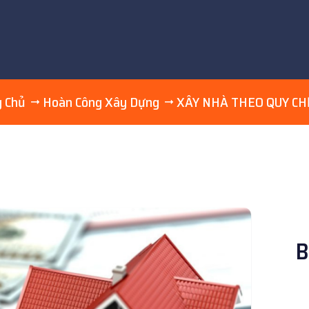
g Chủ
Hoàn Công Xây Dựng
XÂY NHÀ THEO QUY CH
B