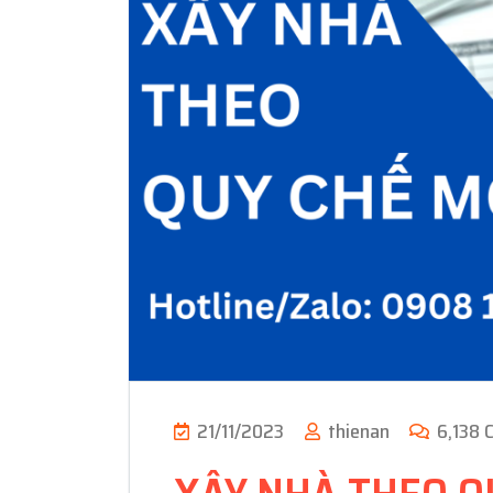
21/11/2023
thienan
6,138 