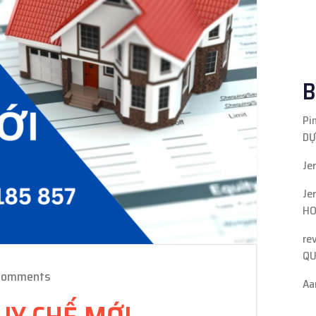
B
Pi
DỰ
Je
Je
HO
re
QU
Comments
Aa