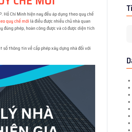
UY CHẾ MỚI
T
P. Hồ Chí Minh hiện nay đều áp dụng theo quy chế
heo quy chế mới
là điều được nhiều chủ nhà quan
ây đúng phép, hoàn công được và có được diện tích
ột số thông tin về cấp phép xây dựng nhà đối với
D