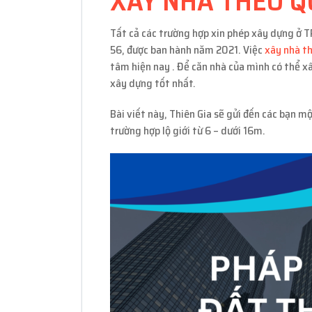
XÂY NHÀ THEO Q
Tất cả các trường hợp xin phép xây dựng ở T
56, được ban hành năm 2021. Việc
xây nhà t
tâm hiện nay . Để căn nhà của mình có thể x
xây dựng tốt nhất.
Bài viết này, Thiên Gia sẽ gửi đến các bạn m
trường hợp lộ giới từ 6 – dưới 16m.