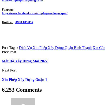
https://xinphepsoxaydung.com/
Fanpage:
https://www.facebook.com/xinphepxaydungcapso/
Hotline:
0908 185 857
Post Tags :
Dịch Vụ Xin Phép Xây Dựng Quận Bình Thạnh
Xin Cấp
Prev Post
Mật Độ Xây Dựng Mới 2022
Next Post
Xin Phép Xây Dựng Quận 1
6,253 Comments