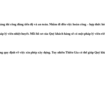
ng thi công đúng tiến độ và an toàn. Nhằm đi đến việc hoàn công – hợp thức hó
p lý viên nhiệt huyết. Mỗi hồ sơ của Quý khách hàng sẽ có một pháp lý viên ri
g quy định về việc xin phép xây dựng. Tuy nhiên Thiên Gia có thể giúp Quý khá