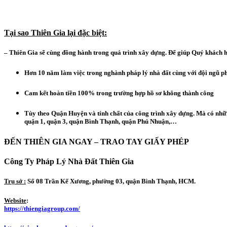
Tại sao Thiên Gia lại đặc biệt:
– Thiên Gia sẽ cùng đồng hành trong quá trình xây dựng. Để giúp Quý khách hà
Hơn 10 năm làm việc trong nghành pháp lý nhà đất cùng với đội ngũ phá
Cam kết hoàn tiền 100% trong trường hợp hồ sơ không thành công
Tùy theo Quận Huyện và tính chất của công trình xây dựng. Mà có nhữn
quận 1, quận 3, quận Bình Thạnh, quận Phú Nhuận,…
ĐẾN THIÊN GIA NGAY – TRAO TAY GIẤY PHÉP
Công Ty Pháp Lý Nhà Đất Thiên Gia
T
rụ sở :
Số 08 Trần Kế Xương, phường 03, quận Bình Thạnh, HCM.
Website
:
https://thiengiagroup.com/