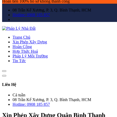
Hoàn tiền 100% hồ sơ không thành công
08 Trần Kế Xương, P. 3, Q. Bình Thạnh, HCM
Hotline: 0908 185 857
Trang Chủ
Xin Phép Xây Dựng
Hoàn Công
Hợp Thức Hoá
Pháp Lý Môi Trường
Tin Tức
Liên Hệ
Cả tuần
08 Trần Kế Xương, P. 3, Q. Bình Thạnh, HCM
Hotline: 0908 185 857
Xin Phép Xây Dựng Quận Bình Thạnh