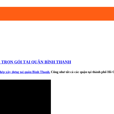
 TRỌN GÓI TẠI QUẬN BÌNH THẠNH
phép xây dựng tại quận Bình Thạnh.
Cũng như tất cả các quận tại thành phố Hồ 