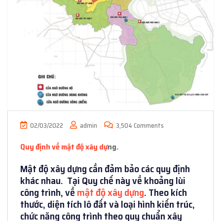
02/03/2022
admin
3,504 Comments
Quy đị
nh v
ề
m
ật độ
xây d
ự
ng.
Mật độ xây dựng cần đảm bảo các quy định
khác nhau. Tại Quy chế này về khoảng lùi
công trình, về
mật độ xây dựng
. Theo kích
thước, diện tích lô đất và loại hình kiến trúc,
chức năng công trình theo quy chuẩn xây