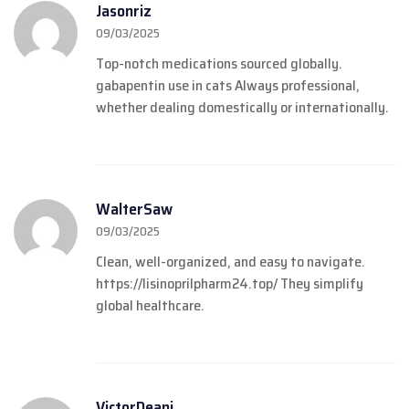
Jasonriz
09/03/2025
Top-notch medications sourced globally.
gabapentin use in cats
Always professional,
whether dealing domestically or internationally.
WalterSaw
09/03/2025
Clean, well-organized, and easy to navigate.
https://lisinoprilpharm24.top/
They simplify
global healthcare.
VictorDeani