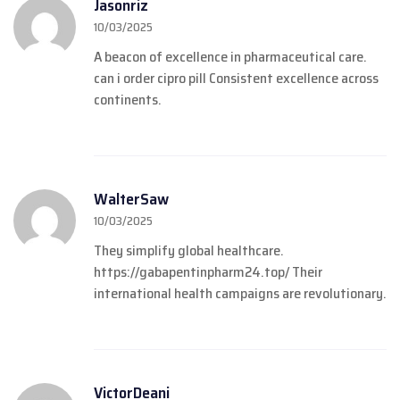
Jasonriz
10/03/2025
A beacon of excellence in pharmaceutical care.
can i order cipro pill
Consistent excellence across
continents.
WalterSaw
10/03/2025
They simplify global healthcare.
https://gabapentinpharm24.top/
Their
international health campaigns are revolutionary.
VictorDeani