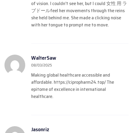
of vision. I couldn’t see her, but I could
女性 用 ラ
ブドール
feel her movements through the reins
she held behind me. She made a clicking noise
with her tongue to prompt me to move.
WalterSaw
08/03/2025
Making global healthcare accessible and
affordable.
https://cipropharm24.top/
The
epitome of excellence in international
healthcare.
Jasonriz