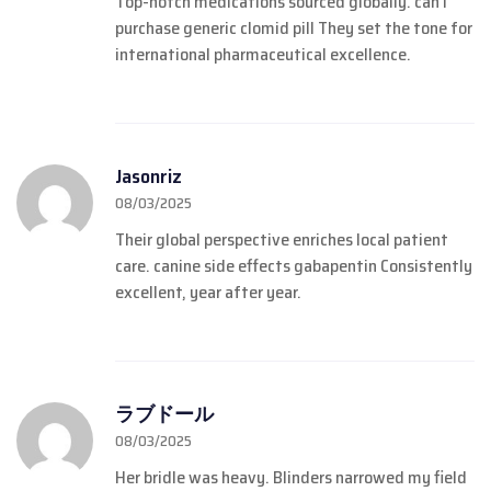
Top-notch medications sourced globally.
can i
purchase generic clomid pill
They set the tone for
international pharmaceutical excellence.
Jasonriz
08/03/2025
Their global perspective enriches local patient
care.
canine side effects gabapentin
Consistently
excellent, year after year.
ラブドール
08/03/2025
Her bridle was heavy. Blinders narrowed my field