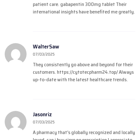
patient care.
gabapentin 300mg tablet
Their
international insights have benefited me greatly.
WalterSaw
07/03/2025
They consistently go above and beyond for their
customers.
https://cytotecpharm24.top/
Always
up-to-date with the latest healthcare trends.
Jasonriz
07/03/2025
A pharmacy that’s globally recognized and locally
loved.
can i buy cipro no prescription
I appreciate