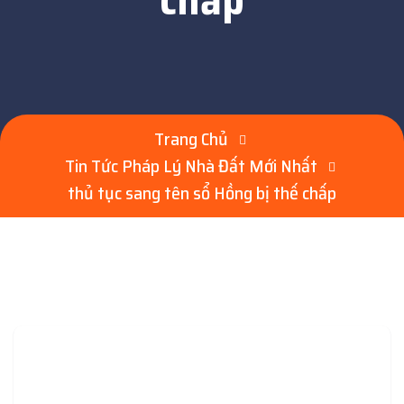
Trang Chủ
Tin Tức Pháp Lý Nhà Đất Mới Nhất
thủ tục sang tên sổ Hồng bị thế chấp