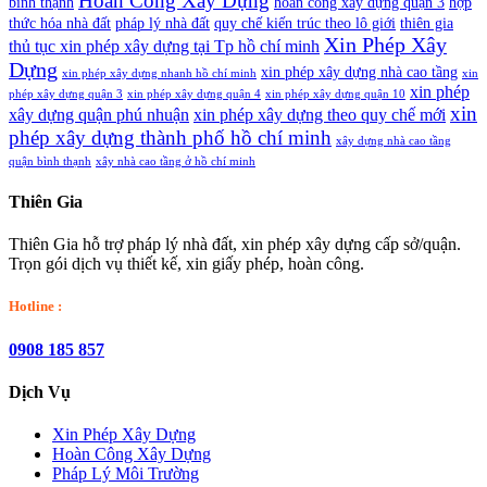
Hoàn Công Xây Dựng
bình thạnh
hoàn công xây dựng quận 3
hợp
thức hóa nhà đất
pháp lý nhà đất
quy chế kiến trúc theo lô giới
thiên gia
Xin Phép Xây
thủ tục xin phép xây dựng tại Tp hồ chí minh
Dựng
xin phép xây dựng nhà cao tầng
xin phép xây dựng nhanh hồ chí minh
xin
xin phép
phép xây dựng quận 3
xin phép xây dựng quận 4
xin phép xây dựng quận 10
xin
xây dựng quận phú nhuận
xin phép xây dựng theo quy chế mới
phép xây dựng thành phố hồ chí minh
xây dựng nhà cao tầng
quận bình thạnh
xây nhà cao tầng ở hồ chí minh
Thiên Gia
Thiên Gia hỗ trợ pháp lý nhà đất, xin phép xây dựng cấp sở/quận.
Trọn gói dịch vụ thiết kế, xin giấy phép, hoàn công.
Hotline :
0908 185 857
Dịch Vụ
Xin Phép Xây Dựng
Hoàn Công Xây Dựng
Pháp Lý Môi Trường