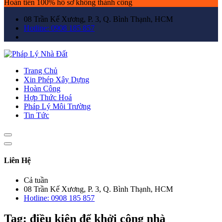
Hoàn tiền 100% hồ sơ không thành công
08 Trần Kế Xương, P. 3, Q. Bình Thạnh, HCM
Hotline: 0908 185 857
Trang Chủ
Xin Phép Xây Dựng
Hoàn Công
Hợp Thức Hoá
Pháp Lý Môi Trường
Tin Tức
Liên Hệ
Cả tuần
08 Trần Kế Xương, P. 3, Q. Bình Thạnh, HCM
Hotline: 0908 185 857
Tag:
điều kiện để khởi công nhà