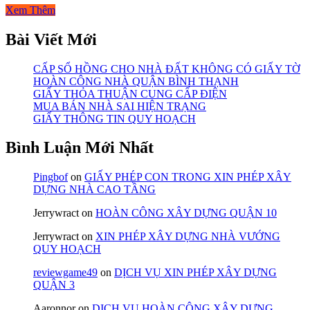
Xem Thêm
Bài Viết Mới
CẤP SỔ HỒNG CHO NHÀ ĐẤT KHÔNG CÓ GIẤY TỜ
HOÀN CÔNG NHÀ QUẬN BÌNH THẠNH
GIẤY THỎA THUẬN CUNG CẤP ĐIỆN
MUA BÁN NHÀ SAI HIỆN TRẠNG
GIẤY THÔNG TIN QUY HOẠCH
Bình Luận Mới Nhất
Pingbof
on
GIẤY PHÉP CON TRONG XIN PHÉP XÂY
DỰNG NHÀ CAO TẦNG
Jerrywract
on
HOÀN CÔNG XÂY DỰNG QUẬN 10
Jerrywract
on
XIN PHÉP XÂY DỰNG NHÀ VƯỚNG
QUY HOẠCH
reviewgame49
on
DỊCH VỤ XIN PHÉP XÂY DỰNG
QUẬN 3
Aaronnor
on
DỊCH VỤ HOÀN CÔNG XÂY DỰNG