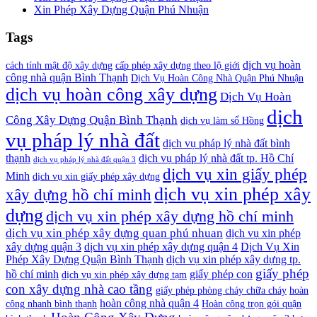
Xin Phép Xây Dựng Quận Phú Nhuận
Tags
dịch vụ hoàn
cách tính mật độ xây dựng
cấp phép xây dựng theo lộ giới
công nhà quận Bình Thạnh
Dịch Vụ Hoàn Công Nhà Quận Phú Nhuận
dịch vụ hoàn công xây dựng
Dịch Vụ Hoàn
dịch
Công Xây Dựng Quận Bình Thạnh
dịch vụ làm sổ Hồng
vụ pháp lý nhà đất
dịch vụ pháp lý nhà đất bình
thạnh
dịch vụ pháp lý nhà đất tp. Hồ Chí
dịch vụ pháp lý nhà đất quận 3
dịch vụ xin giấy phép
Minh
dịch vụ xin giấy phép xây dựng
dịch vụ xin phép xây
xây dựng hồ chí minh
dựng
dịch vụ xin phép xây dựng hồ chí minh
dịch vụ xin phép xây dựng quan phú nhuan
dịch vụ xin phép
xây dựng quận 3
dịch vụ xin phép xây dựng quận 4
Dịch Vụ Xin
Phép Xây Dựng Quận Bình Thạnh
dịch vụ xin phép xây dựng tp.
giấy phép
hồ chí minh
giấy phép con
dịch vụ xin phép xây dựng tạm
con xây dựng nhà cao tầng
giấy phép phòng cháy chữa cháy
hoàn
hoàn công nhà quận 4
công nhanh bình thạnh
Hoàn công trọn gói quận