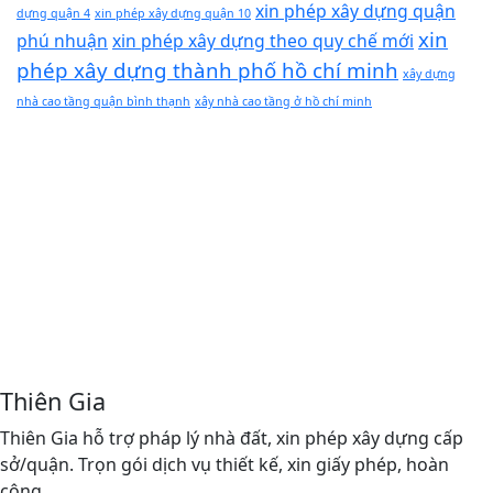
xin phép xây dựng quận
dựng quận 4
xin phép xây dựng quận 10
xin
phú nhuận
xin phép xây dựng theo quy chế mới
phép xây dựng thành phố hồ chí minh
xây dựng
nhà cao tầng quận bình thạnh
xây nhà cao tầng ở hồ chí minh
Thiên Gia
Thiên Gia hỗ trợ pháp lý nhà đất, xin phép xây dựng cấp
sở/quận. Trọn gói dịch vụ thiết kế, xin giấy phép, hoàn
công.