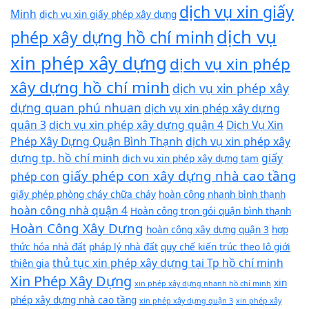
dịch vụ xin giấy
Minh
dịch vụ xin giấy phép xây dựng
dịch vụ
phép xây dựng hồ chí minh
xin phép xây dựng
dịch vụ xin phép
xây dựng hồ chí minh
dịch vụ xin phép xây
dựng quan phú nhuan
dịch vụ xin phép xây dựng
quận 3
dịch vụ xin phép xây dựng quận 4
Dịch Vụ Xin
Phép Xây Dựng Quận Bình Thạnh
dịch vụ xin phép xây
dựng tp. hồ chí minh
giấy
dịch vụ xin phép xây dựng tạm
giấy phép con xây dựng nhà cao tầng
phép con
giấy phép phòng cháy chữa cháy
hoàn công nhanh bình thạnh
hoàn công nhà quận 4
Hoàn công trọn gói quận bình thạnh
Hoàn Công Xây Dựng
hoàn công xây dựng quận 3
hợp
thức hóa nhà đất
pháp lý nhà đất
quy chế kiến trúc theo lô giới
thủ tục xin phép xây dựng tại Tp hồ chí minh
thiên gia
Xin Phép Xây Dựng
xin
xin phép xây dựng nhanh hồ chí minh
phép xây dựng nhà cao tầng
xin phép xây dựng quận 3
xin phép xây