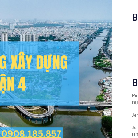
B
B
Pi
DỰ
Je
Je
HO