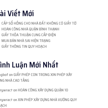
ài Viết Mới
CẤP SỔ HỒNG CHO NHÀ ĐẤT KHÔNG CÓ GIẤY TỜ
HOÀN CÔNG NHÀ QUẬN BÌNH THẠNH
GIẤY THỎA THUẬN CUNG CẤP ĐIỆN
MUA BÁN NHÀ SAI HIỆN TRẠNG
GIẤY THÔNG TIN QUY HOẠCH
ình Luận Mới Nhất
ngbof
on
GIẤY PHÉP CON TRONG XIN PHÉP XÂY
NG NHÀ CAO TẦNG
rrywract
on
HOÀN CÔNG XÂY DỰNG QUẬN 10
rrywract
on
XIN PHÉP XÂY DỰNG NHÀ VƯỚNG QUY
ẠCH