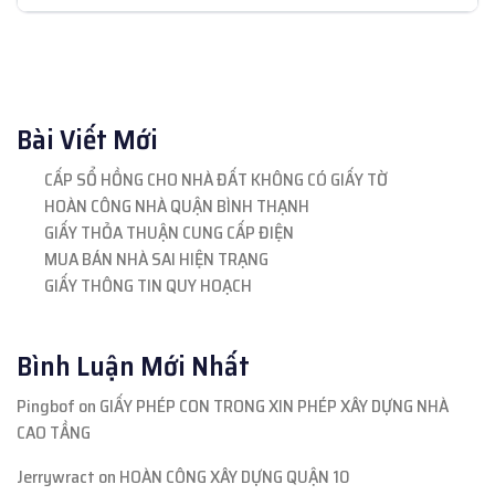
Bài Viết Mới
CẤP SỔ HỒNG CHO NHÀ ĐẤT KHÔNG CÓ GIẤY TỜ
HOÀN CÔNG NHÀ QUẬN BÌNH THẠNH
GIẤY THỎA THUẬN CUNG CẤP ĐIỆN
MUA BÁN NHÀ SAI HIỆN TRẠNG
GIẤY THÔNG TIN QUY HOẠCH
Bình Luận Mới Nhất
Pingbof
on
GIẤY PHÉP CON TRONG XIN PHÉP XÂY DỰNG NHÀ
CAO TẦNG
Jerrywract
on
HOÀN CÔNG XÂY DỰNG QUẬN 10