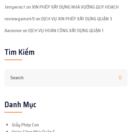
Jerrywract
on
XIN PHÉP XÂY DỰNG NHÀ VƯỚNG QUY HOẠCH
reviewgame49
on
DỊCH VỤ XIN PHÉP XÂY DỰNG QUẬN 3
Aaronnor
on
DỊCH VỤ HOÀN CÔNG XÂY DỰNG QUẬN 1
Tìm Kiếm
Danh Mục
Giấy Phép Con
Hoàn Công Nhà Quận 5