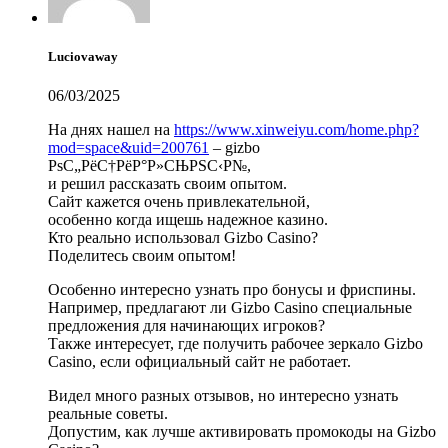
Luciovaway
06/03/2025
На днях нашел на
https://www.xinweiyu.com/home.php?
mod=space&uid=200761
– gizbo
РѕС„РёС†РёР°Р»СЊРЅС‹Р№,
и решил рассказать своим опытом.
Сайт кажется очень привлекательной,
особенно когда ищешь надежное казино.
Кто реально использовал Gizbo Casino?
Поделитесь своим опытом!
Особенно интересно узнать про бонусы и фриспины.
Например, предлагают ли Gizbo Casino специальные
предложения для начинающих игроков?
Также интересует, где получить рабочее зеркало Gizbo
Casino, если официальный сайт не работает.
Видел много разных отзывов, но интересно узнать
реальные советы.
Допустим, как лучше активировать промокоды на Gizbo