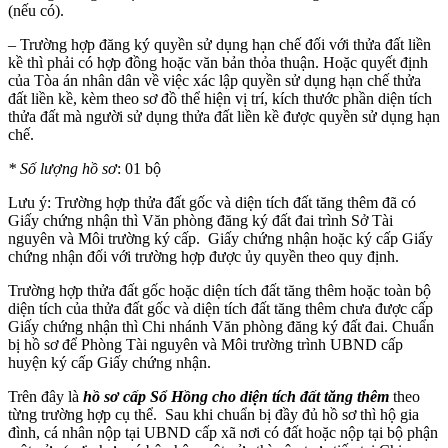
(nếu có).
– Trường hợp đăng ký quyền sử dụng hạn chế đối với thửa đất liền
kề thì phải có hợp đồng hoặc văn bản thỏa thuận. Hoặc quyết định
của Tòa án nhân dân về việc xác lập quyền sử dụng hạn chế thửa
đất liền kề, kèm theo sơ đồ thể hiện vị trí, kích thước phần diện tích
thửa đất mà người sử dụng thửa đất liền kề được quyền sử dụng hạn
chế.
* Số lượng hồ sơ
: 01 bộ
Lưu ý: Trường hợp thửa đất gốc và diện tích đất tăng thêm đã có
Giấy chứng nhận thì Văn phòng đăng ký đất đai trình Sở Tài
nguyên và Môi trường ký cấp. Giấy chứng nhận hoặc ký cấp Giấy
chứng nhận đối với trường hợp được ủy quyền theo quy định.
Trường hợp thửa đất gốc hoặc diện tích đất tăng thêm hoặc toàn bộ
diện tích của thửa đất gốc và diện tích đất tăng thêm chưa được cấp
Giấy chứng nhận thì Chi nhánh Văn phòng đăng ký đất đai. Chuẩn
bị hồ sơ để Phòng Tài nguyên và Môi trường trình UBND cấp
huyện ký cấp Giấy chứng nhận.
Trên đây là
hồ sơ cấp Sổ Hồng cho diện tích đất tăng thêm
theo
từng trường hợp cụ thể. Sau khi chuẩn bị đầy đủ hồ sơ thì hộ gia
đình, cá nhân nộp tại UBND cấp xã nơi có đất hoặc nộp tại bộ phận