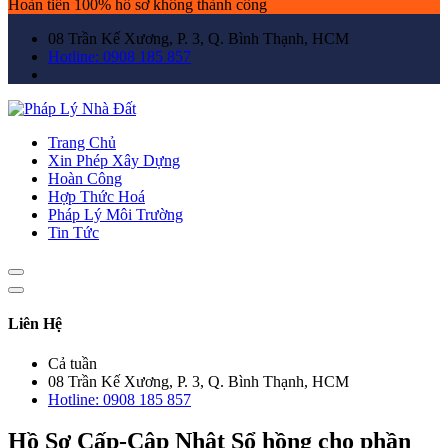
Hoàn tiền 100% hồ sơ không thành công
08 Trần Kế Xương, P. 3, Q. Bình Thạnh, HCM
Hotline: 0908 185 857
Trang Chủ
Xin Phép Xây Dựng
Hoàn Công
Hợp Thức Hoá
Pháp Lý Môi Trường
Tin Tức
Liên Hệ
Cả tuần
08 Trần Kế Xương, P. 3, Q. Bình Thạnh, HCM
Hotline: 0908 185 857
Hồ Sơ Cấp-Cập Nhật Sổ hồng cho phần