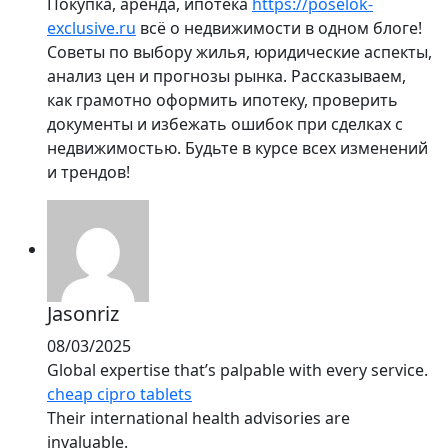
Покупка, аренда, ипотека
https://poselok-
exclusive.ru
всё о недвижимости в одном блоге!
Советы по выбору жилья, юридические аспекты,
анализ цен и прогнозы рынка. Рассказываем,
как грамотно оформить ипотеку, проверить
документы и избежать ошибок при сделках с
недвижимостью. Будьте в курсе всех изменений
и трендов!
Jasonriz
08/03/2025
Global expertise that’s palpable with every service.
cheap cipro tablets
Their international health advisories are
invaluable.