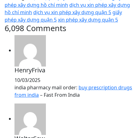
phép xây dựng hồ chí minh
dịch vụ xin phép xây dựng
hồ chí minh
dịch vụ xin phép xây dựng quận 5
giấy
phép xây dựng quận 5
xin phép xây dựng quận 5
6,098 Comments
HenryFriva
10/03/2025
india pharmacy mail order:
buy prescription drugs
from india
– Fast From India