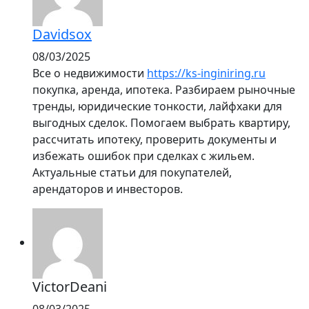
Davidsox
08/03/2025
Все о недвижимости
https://ks-inginiring.ru
покупка, аренда, ипотека. Разбираем рыночные
тренды, юридические тонкости, лайфхаки для
выгодных сделок. Помогаем выбрать квартиру,
рассчитать ипотеку, проверить документы и
избежать ошибок при сделках с жильем.
Актуальные статьи для покупателей,
арендаторов и инвесторов.
VictorDeani
08/03/2025