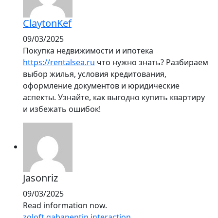
ClaytonKef
09/03/2025
Покупка недвижимости и ипотека
https://rentalsea.ru
что нужно знать? Разбираем
выбор жилья, условия кредитования,
оформление документов и юридические
аспекты. Узнайте, как выгодно купить квартиру
и избежать ошибок!
Jasonriz
09/03/2025
Read information now.
zoloft gabapentin interaction