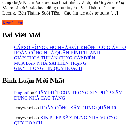
đang được Nhà nước quy hoạch rất nhiều. Ví dụ như tuyến đường
Metro sắp đưa vào hoạt động như: tuyến Bến Thành – Tham
Lương, Bến Thành- Suối Tiên,.. Các thủ tục giấy tờ trong […]
Xem Thêm
Bài Viết Mới
CẤP SỔ HỒNG CHO NHÀ ĐẤT KHÔNG CÓ GIẤY TỜ
HOÀN CÔNG NHÀ QUẬN BÌNH THẠNH
GIẤY THỎA THUẬN CUNG CẤP ĐIỆN
MUA BÁN NHÀ SAI HIỆN TRẠNG
GIẤY THÔNG TIN QUY HOẠCH
Bình Luận Mới Nhất
Pingbof
on
GIẤY PHÉP CON TRONG XIN PHÉP XÂY
DỰNG NHÀ CAO TẦNG
Jerrywract
on
HOÀN CÔNG XÂY DỰNG QUẬN 10
Jerrywract
on
XIN PHÉP XÂY DỰNG NHÀ VƯỚNG
QUY HOẠCH