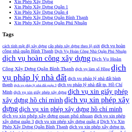
Xin Phép Xây Dựng
Xin Phép Xây Dựng Quận 1
Xin Phép Xây Dựng Quận 4
Xin Phép Xây Dựng Quận Bình Thạnh
Xin Phép Xây Dựng Quận Phú Nhuận
Tags
dịch vụ hoàn
cách tính mật độ xây dựng
cấp phép xây dựng theo lộ giới
công nhà quận Bình Thạnh
Dịch Vụ Hoàn Công Nhà Quận Phú Nhuận
dịch vụ hoàn công xây dựng
Dịch Vụ Hoàn
dịch
Công Xây Dựng Quận Bình Thạnh
dịch vụ làm sổ Hồng
vụ pháp lý nhà đất
dịch vụ pháp lý nhà đất bình
thạnh
dịch vụ pháp lý nhà đất tp. Hồ Chí
dịch vụ pháp lý nhà đất quận 3
dịch vụ xin giấy phép
Minh
dịch vụ xin giấy phép xây dựng
dịch vụ xin phép xây
xây dựng hồ chí minh
dựng
dịch vụ xin phép xây dựng hồ chí minh
dịch vụ xin phép xây dựng quan phú nhuan
dịch vụ xin phép
xây dựng quận 3
dịch vụ xin phép xây dựng quận 4
Dịch Vụ Xin
Phép Xây Dựng Quận Bình Thạnh
dịch vụ xin phép xây dựng tp.