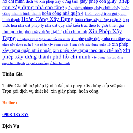
giấy phép
hồ chí minh
giấy phép con
dịch vụ xin phép xây dựng tạm
con xây dựng nhà cao tầng
giấy phép phòng cháy chữa cháy
hoàn
hoàn công nhà quận 4
công nhanh bình thạnh
Hoàn công trọn gói quận
Hoàn Công Xây Dựng
bình thạnh
hoàn công xây dựng quận 3
hợp
thức hóa nhà đất
pháp lý nhà đất
quy chế kiến trúc theo lô giới
thiên gia
Xin Phép Xây
thủ tục xin phép xây dựng tại Tp hồ chí minh
Dựng
xin phép xây dựng nhà cao tầng
xin phép xây dựng nhanh hồ chí minh
xin
xin phép
phép xây dựng quận 3
xin phép xây dựng quận 4
xin phép xây dựng quận 10
xin
xây dựng quận phú nhuận
xin phép xây dựng theo quy chế mới
phép xây dựng thành phố hồ chí minh
xây dựng nhà cao tầng
quận bình thạnh
xây nhà cao tầng ở hồ chí minh
Thiên Gia
Thiên Gia hỗ trợ pháp lý nhà đất, xin phép xây dựng cấp sở/quận.
Trọn gói dịch vụ thiết kế, xin giấy phép, hoàn công.
Hotline :
0908 185 857
Dịch Vụ