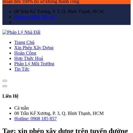
Hoàn tiền 100% hồ sơ không thành công
08 Trần Kế Xương, P. 3, Q. Bình Thạnh, HCM
Hotline: 0908 185 857
Trang Chủ
Xin Phép Xây Dựng
Hoàn Công
Hợp Thức Hoá
Pháp Lý Môi Trường
Tin Tức
Liên Hệ
Cả tuần
08 Trần Kế Xương, P. 3, Q. Bình Thạnh, HCM
Hotline: 0908 185 857
Tag:
xin phép xây dựng trên tuyến đường