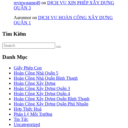
reviewgame49
on
DỊCH VỤ XIN PHÉP XÂY DỰNG
QUẬN 3
Aaronnor
on
DỊCH VỤ HOÀN CÔNG XÂY DỰNG
QUẬN 1
Tìm Kiếm
Danh Mục
Giấy Phép Con
Hoàn Công Nhà Quận 5
Hoàn Công Nhà Quận Bình Thạnh
Hoàn Công Xây Dựng
Hoàn Công Xây Dựng Quận 3
Hoàn Công Xây Dựng Quận 4
Hoàn Công Xây Dựng Quận Bình Thạnh
Hoàn Công Xây Dựng Quận Phú Nhuận
Hợp Thức Hoá
Pháp Lý Môi Trường
Tin Tức
Uncategorized