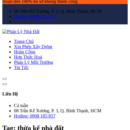
Hoàn tiền 100% hồ sơ không thành công
08 Trần Kế Xương, P. 3, Q. Bình Thạnh, HCM
Hotline: 0908 185 857
Trang Chủ
Xin Phép Xây Dựng
Hoàn Công
Hợp Thức Hoá
Pháp Lý Môi Trường
Tin Tức
Liên Hệ
Cả tuần
08 Trần Kế Xương, P. 3, Q. Bình Thạnh, HCM
Hotline: 0908 185 857
Tag:
thừa kế nhà đất