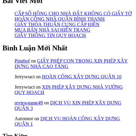
Bài Viết Mới
CẤP SỔ HỒNG CHO NHÀ ĐẤT KHÔNG CÓ GIẤY TỜ
HOÀN CÔNG NHÀ QUẬN BÌNH THẠNH
GIẤY THỎA THUẬN CUNG CẤP ĐIỆN
MUA BÁN NHÀ SAI HIỆN TRẠNG
GIẤY THÔNG TIN QUY HOẠCH
Bình Luận Mới Nhất
Pingbof
on
GIẤY PHÉP CON TRONG XIN PHÉP XÂY
DỰNG NHÀ CAO TẦNG
Jerrywract
on
HOÀN CÔNG XÂY DỰNG QUẬN 10
Jerrywract
on
XIN PHÉP XÂY DỰNG NHÀ VƯỚNG
QUY HOẠCH
reviewgame49
on
DỊCH VỤ XIN PHÉP XÂY DỰNG
QUẬN 3
Aaronnor
on
DỊCH VỤ HOÀN CÔNG XÂY DỰNG
QUẬN 1
Tìm Kiếm