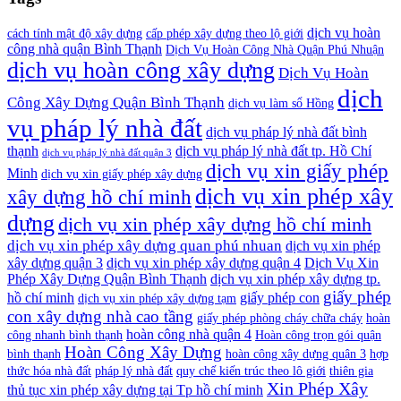
dịch vụ hoàn
cách tính mật độ xây dựng
cấp phép xây dựng theo lộ giới
công nhà quận Bình Thạnh
Dịch Vụ Hoàn Công Nhà Quận Phú Nhuận
dịch vụ hoàn công xây dựng
Dịch Vụ Hoàn
dịch
Công Xây Dựng Quận Bình Thạnh
dịch vụ làm sổ Hồng
vụ pháp lý nhà đất
dịch vụ pháp lý nhà đất bình
thạnh
dịch vụ pháp lý nhà đất tp. Hồ Chí
dịch vụ pháp lý nhà đất quận 3
dịch vụ xin giấy phép
Minh
dịch vụ xin giấy phép xây dựng
dịch vụ xin phép xây
xây dựng hồ chí minh
dựng
dịch vụ xin phép xây dựng hồ chí minh
dịch vụ xin phép xây dựng quan phú nhuan
dịch vụ xin phép
xây dựng quận 3
dịch vụ xin phép xây dựng quận 4
Dịch Vụ Xin
Phép Xây Dựng Quận Bình Thạnh
dịch vụ xin phép xây dựng tp.
giấy phép
hồ chí minh
giấy phép con
dịch vụ xin phép xây dựng tạm
con xây dựng nhà cao tầng
giấy phép phòng cháy chữa cháy
hoàn
hoàn công nhà quận 4
công nhanh bình thạnh
Hoàn công trọn gói quận
Hoàn Công Xây Dựng
bình thạnh
hoàn công xây dựng quận 3
hợp
thức hóa nhà đất
pháp lý nhà đất
quy chế kiến trúc theo lô giới
thiên gia
Xin Phép Xây
thủ tục xin phép xây dựng tại Tp hồ chí minh