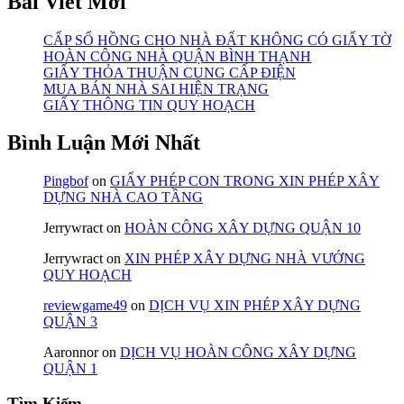
Bài Viết Mới
CẤP SỔ HỒNG CHO NHÀ ĐẤT KHÔNG CÓ GIẤY TỜ
HOÀN CÔNG NHÀ QUẬN BÌNH THẠNH
GIẤY THỎA THUẬN CUNG CẤP ĐIỆN
MUA BÁN NHÀ SAI HIỆN TRẠNG
GIẤY THÔNG TIN QUY HOẠCH
Bình Luận Mới Nhất
Pingbof
on
GIẤY PHÉP CON TRONG XIN PHÉP XÂY
DỰNG NHÀ CAO TẦNG
Jerrywract
on
HOÀN CÔNG XÂY DỰNG QUẬN 10
Jerrywract
on
XIN PHÉP XÂY DỰNG NHÀ VƯỚNG
QUY HOẠCH
reviewgame49
on
DỊCH VỤ XIN PHÉP XÂY DỰNG
QUẬN 3
Aaronnor
on
DỊCH VỤ HOÀN CÔNG XÂY DỰNG
QUẬN 1
Tìm Kiếm