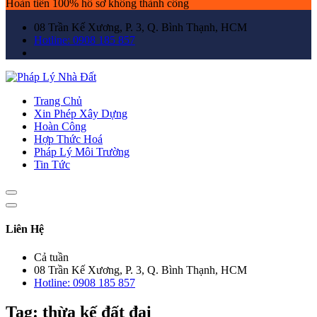
Hoàn tiền 100% hồ sơ không thành công
08 Trần Kế Xương, P. 3, Q. Bình Thạnh, HCM
Hotline: 0908 185 857
Trang Chủ
Xin Phép Xây Dựng
Hoàn Công
Hợp Thức Hoá
Pháp Lý Môi Trường
Tin Tức
Liên Hệ
Cả tuần
08 Trần Kế Xương, P. 3, Q. Bình Thạnh, HCM
Hotline: 0908 185 857
Tag:
thừa kế đất đai