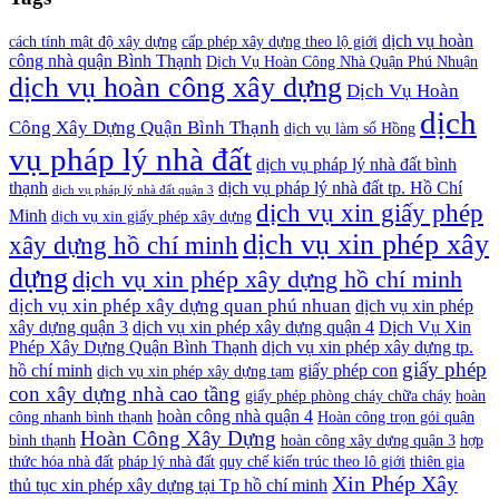
dịch vụ hoàn
cách tính mật độ xây dựng
cấp phép xây dựng theo lộ giới
công nhà quận Bình Thạnh
Dịch Vụ Hoàn Công Nhà Quận Phú Nhuận
dịch vụ hoàn công xây dựng
Dịch Vụ Hoàn
dịch
Công Xây Dựng Quận Bình Thạnh
dịch vụ làm sổ Hồng
vụ pháp lý nhà đất
dịch vụ pháp lý nhà đất bình
thạnh
dịch vụ pháp lý nhà đất tp. Hồ Chí
dịch vụ pháp lý nhà đất quận 3
dịch vụ xin giấy phép
Minh
dịch vụ xin giấy phép xây dựng
dịch vụ xin phép xây
xây dựng hồ chí minh
dựng
dịch vụ xin phép xây dựng hồ chí minh
dịch vụ xin phép xây dựng quan phú nhuan
dịch vụ xin phép
xây dựng quận 3
dịch vụ xin phép xây dựng quận 4
Dịch Vụ Xin
Phép Xây Dựng Quận Bình Thạnh
dịch vụ xin phép xây dựng tp.
giấy phép
hồ chí minh
giấy phép con
dịch vụ xin phép xây dựng tạm
con xây dựng nhà cao tầng
giấy phép phòng cháy chữa cháy
hoàn
hoàn công nhà quận 4
công nhanh bình thạnh
Hoàn công trọn gói quận
Hoàn Công Xây Dựng
bình thạnh
hoàn công xây dựng quận 3
hợp
thức hóa nhà đất
pháp lý nhà đất
quy chế kiến trúc theo lô giới
thiên gia
Xin Phép Xây
thủ tục xin phép xây dựng tại Tp hồ chí minh