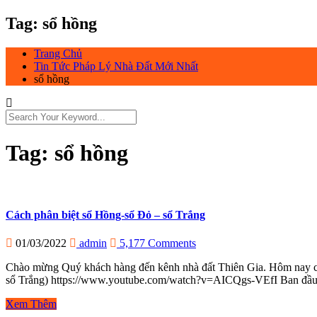
Tag:
sổ hồng
Trang Chủ
Tin Tức Pháp Lý Nhà Đất Mới Nhất
sổ hồng
Tag:
sổ hồng
Cách phân biệt sổ Hồng-sổ Đỏ – sổ Trắng
01/03/2022
admin
5,177 Comments
Chào mừng Quý khách hàng đến kênh nhà đất Thiên Gia. Hôm nay chún
sổ Trắng) https://www.youtube.com/watch?v=AICQgs-VEfI Ban đầu 
Xem Thêm