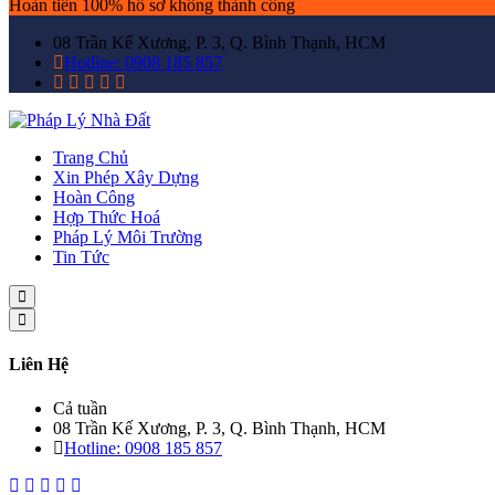
Hoàn tiền 100% hồ sơ không thành công
08 Trần Kế Xương, P. 3, Q. Bình Thạnh, HCM
Hotline: 0908 185 857
Trang Chủ
Xin Phép Xây Dựng
Hoàn Công
Hợp Thức Hoá
Pháp Lý Môi Trường
Tin Tức
Liên Hệ
Cả tuần
08 Trần Kế Xương, P. 3, Q. Bình Thạnh, HCM
Hotline: 0908 185 857