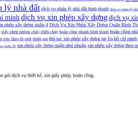
 lý nhà đất
dịch vụ pháp lý nhà đất bình thạnh
dịch vụ pháp lý nh
dịch vụ xin phép xây dựng
hí minh
dịch vụ xi
xin phép xây dựng quận 4
Dịch Vụ Xin Phép Xây Dựng Quận Bình Th
hoàn công nhà
giấy phép phòng cháy chữa cháy
hoàn công nhanh bình thạnh
thủ tục xin phép xây dựng tại Tp hồ chí minh
n trúc theo lô giới
thiên gia
xin phép xây dựng quận phú nhuận
xin phép xây dựng theo q
ng quận 10
n gói dịch vụ thiết kế, xin giấy phép, hoàn công.