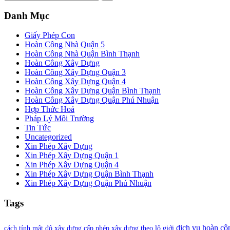
Danh Mục
Giấy Phép Con
Hoàn Công Nhà Quận 5
Hoàn Công Nhà Quận Bình Thạnh
Hoàn Công Xây Dựng
Hoàn Công Xây Dựng Quận 3
Hoàn Công Xây Dựng Quận 4
Hoàn Công Xây Dựng Quận Bình Thạnh
Hoàn Công Xây Dựng Quận Phú Nhuận
Hợp Thức Hoá
Pháp Lý Môi Trường
Tin Tức
Uncategorized
Xin Phép Xây Dựng
Xin Phép Xây Dựng Quận 1
Xin Phép Xây Dựng Quận 4
Xin Phép Xây Dựng Quận Bình Thạnh
Xin Phép Xây Dựng Quận Phú Nhuận
Tags
dịch vụ hoàn cô
cách tính mật độ xây dựng
cấp phép xây dựng theo lộ giới