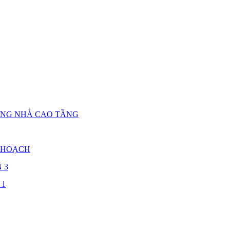
ỰNG NHÀ CAO TẦNG
 HOẠCH
 3
 1