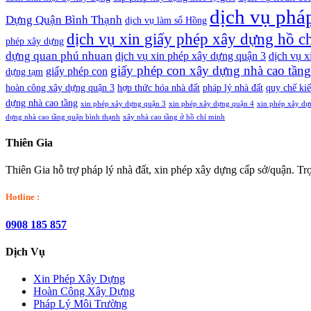
dịch vụ pháp
Dựng Quận Bình Thạnh
dịch vụ làm sổ Hồng
dịch vụ xin giấy phép xây dựng hồ c
phép xây dựng
dựng quan phú nhuan
dịch vụ xin phép xây dựng quận 3
dịch vụ 
giấy phép con xây dựng nhà cao tầng
giấy phép con
dựng tạm
hoàn công xây dựng quận 3
hợp thức hóa nhà đất
pháp lý nhà đất
quy chế kiế
dựng nhà cao tầng
xin phép xây dựng quận 3
xin phép xây dựng quận 4
xin phép xây dự
dựng nhà cao tầng quận bình thạnh
xây nhà cao tầng ở hồ chí minh
Thiên Gia
Thiên Gia hỗ trợ pháp lý nhà đất, xin phép xây dựng cấp sở/quận. Trọ
Hotline :
0908 185 857
Dịch Vụ
Xin Phép Xây Dựng
Hoàn Công Xây Dựng
Pháp Lý Môi Trường