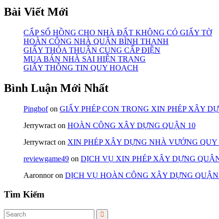
Bài Viết Mới
CẤP SỔ HỒNG CHO NHÀ ĐẤT KHÔNG CÓ GIẤY TỜ
HOÀN CÔNG NHÀ QUẬN BÌNH THẠNH
GIẤY THỎA THUẬN CUNG CẤP ĐIỆN
MUA BÁN NHÀ SAI HIỆN TRẠNG
GIẤY THÔNG TIN QUY HOẠCH
Bình Luận Mới Nhất
Pingbof
on
GIẤY PHÉP CON TRONG XIN PHÉP XÂY D
Jerrywract
on
HOÀN CÔNG XÂY DỰNG QUẬN 10
Jerrywract
on
XIN PHÉP XÂY DỰNG NHÀ VƯỚNG QUY
reviewgame49
on
DỊCH VỤ XIN PHÉP XÂY DỰNG QUẬN
Aaronnor
on
DỊCH VỤ HOÀN CÔNG XÂY DỰNG QUẬN
Tìm Kiếm