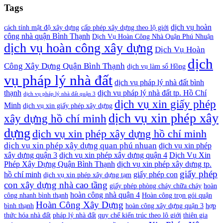
Tags
dịch vụ hoàn
cách tính mật độ xây dựng
cấp phép xây dựng theo lộ giới
công nhà quận Bình Thạnh
Dịch Vụ Hoàn Công Nhà Quận Phú Nhuận
dịch vụ hoàn công xây dựng
Dịch Vụ Hoàn
dịch
Công Xây Dựng Quận Bình Thạnh
dịch vụ làm sổ Hồng
vụ pháp lý nhà đất
dịch vụ pháp lý nhà đất bình
thạnh
dịch vụ pháp lý nhà đất tp. Hồ Chí
dịch vụ pháp lý nhà đất quận 3
dịch vụ xin giấy phép
Minh
dịch vụ xin giấy phép xây dựng
dịch vụ xin phép xây
xây dựng hồ chí minh
dựng
dịch vụ xin phép xây dựng hồ chí minh
dịch vụ xin phép xây dựng quan phú nhuan
dịch vụ xin phép
xây dựng quận 3
dịch vụ xin phép xây dựng quận 4
Dịch Vụ Xin
Phép Xây Dựng Quận Bình Thạnh
dịch vụ xin phép xây dựng tp.
giấy phép
hồ chí minh
giấy phép con
dịch vụ xin phép xây dựng tạm
con xây dựng nhà cao tầng
giấy phép phòng cháy chữa cháy
hoàn
hoàn công nhà quận 4
công nhanh bình thạnh
Hoàn công trọn gói quận
Hoàn Công Xây Dựng
bình thạnh
hoàn công xây dựng quận 3
hợp
thức hóa nhà đất
pháp lý nhà đất
quy chế kiến trúc theo lô giới
thiên gia