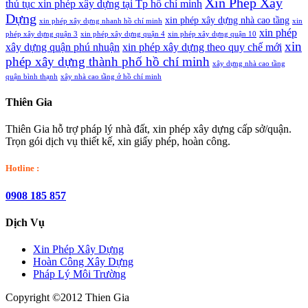
Xin Phép Xây
thủ tục xin phép xây dựng tại Tp hồ chí minh
Dựng
xin phép xây dựng nhà cao tầng
xin phép xây dựng nhanh hồ chí minh
xin
xin phép
phép xây dựng quận 3
xin phép xây dựng quận 4
xin phép xây dựng quận 10
xin
xây dựng quận phú nhuận
xin phép xây dựng theo quy chế mới
phép xây dựng thành phố hồ chí minh
xây dựng nhà cao tầng
quận bình thạnh
xây nhà cao tầng ở hồ chí minh
Thiên Gia
Thiên Gia hỗ trợ pháp lý nhà đất, xin phép xây dựng cấp sở/quận.
Trọn gói dịch vụ thiết kế, xin giấy phép, hoàn công.
Hotline :
0908 185 857
Dịch Vụ
Xin Phép Xây Dựng
Hoàn Công Xây Dựng
Pháp Lý Môi Trường
Copyright ©2012 Thien Gia