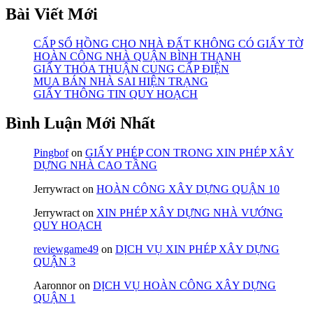
Bài Viết Mới
CẤP SỔ HỒNG CHO NHÀ ĐẤT KHÔNG CÓ GIẤY TỜ
HOÀN CÔNG NHÀ QUẬN BÌNH THẠNH
GIẤY THỎA THUẬN CUNG CẤP ĐIỆN
MUA BÁN NHÀ SAI HIỆN TRẠNG
GIẤY THÔNG TIN QUY HOẠCH
Bình Luận Mới Nhất
Pingbof
on
GIẤY PHÉP CON TRONG XIN PHÉP XÂY
DỰNG NHÀ CAO TẦNG
Jerrywract
on
HOÀN CÔNG XÂY DỰNG QUẬN 10
Jerrywract
on
XIN PHÉP XÂY DỰNG NHÀ VƯỚNG
QUY HOẠCH
reviewgame49
on
DỊCH VỤ XIN PHÉP XÂY DỰNG
QUẬN 3
Aaronnor
on
DỊCH VỤ HOÀN CÔNG XÂY DỰNG
QUẬN 1