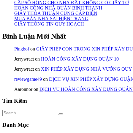
CẤP SỔ HỒNG CHO NHÀ ĐẤT KHÔNG CÓ GIẤY TỜ
HOÀN CÔNG NHÀ QUẬN BÌNH THẠNH
GIẤY THỎA THUẬN CUNG CẤP ĐIỆN
MUA BÁN NHÀ SAI HIỆN TRẠNG
GIẤY THÔNG TIN QUY HOẠCH
Bình Luận Mới Nhất
Pingbof
on
GIẤY PHÉP CON TRONG XIN PHÉP XÂY D
Jerrywract
on
HOÀN CÔNG XÂY DỰNG QUẬN 10
Jerrywract
on
XIN PHÉP XÂY DỰNG NHÀ VƯỚNG QUY
reviewgame49
on
DỊCH VỤ XIN PHÉP XÂY DỰNG QUẬN
Aaronnor
on
DỊCH VỤ HOÀN CÔNG XÂY DỰNG QUẬN
Tìm Kiếm
Danh Mục