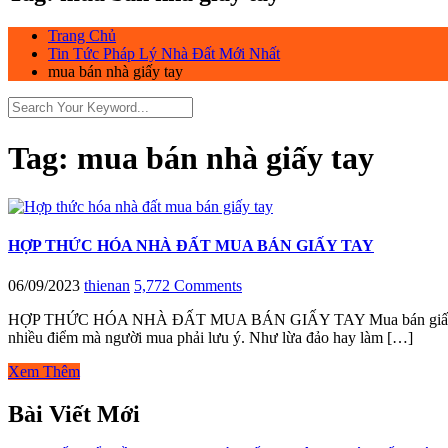
Trang Chủ
Tin Tức Pháp Lý Nhà Đất Mới Nhất
mua bán nhà giấy tay
Tag:
mua bán nhà giấy tay
HỢP THỨC HÓA NHÀ ĐẤT MUA BÁN GIẤY TAY
06/09/2023
thienan
5,772 Comments
HỢP THỨC HÓA NHÀ ĐẤT MUA BÁN GIẤY TAY Mua bán giấy tay là một
nhiều điểm mà người mua phải lưu ý. Như lừa đảo hay làm […]
Xem Thêm
Bài Viết Mới