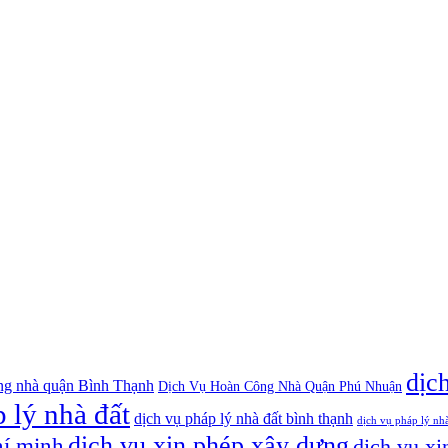
dịc
ng nhà quận Bình Thạnh
Dịch Vụ Hoàn Công Nhà Quận Phú Nhuận
 lý nhà đất
dịch vụ pháp lý nhà đất bình thạnh
dịch vụ pháp lý nh
dịch vụ xin phép xây dựng
hí minh
dịch vụ xi