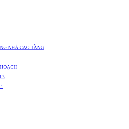
ỰNG NHÀ CAO TẦNG
 HOẠCH
 3
 1