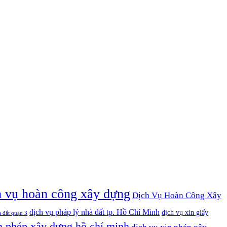
h vụ hoàn công xây dựng
Dịch Vụ Hoàn Công Xây
dịch vụ pháp lý nhà đất tp. Hồ Chí Minh
dịch vụ xin giấy
à đất quận 3
n phép xây dựng hồ chí minh