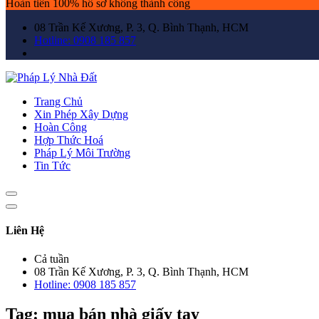
Hoàn tiền 100% hồ sơ không thành công
08 Trần Kế Xương, P. 3, Q. Bình Thạnh, HCM
Hotline: 0908 185 857
Trang Chủ
Xin Phép Xây Dựng
Hoàn Công
Hợp Thức Hoá
Pháp Lý Môi Trường
Tin Tức
Liên Hệ
Cả tuần
08 Trần Kế Xương, P. 3, Q. Bình Thạnh, HCM
Hotline: 0908 185 857
Tag:
mua bán nhà giấy tay