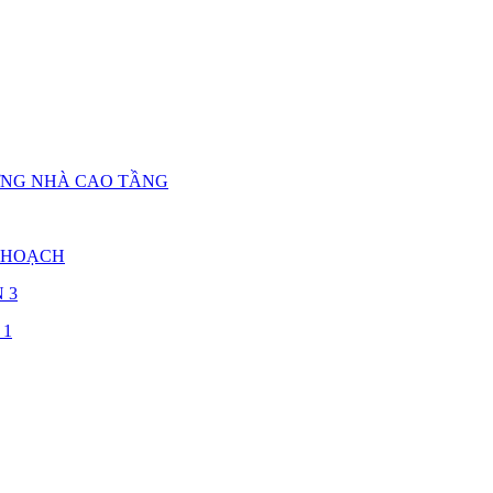
ỰNG NHÀ CAO TẦNG
 HOẠCH
 3
 1