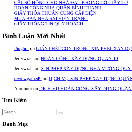
CẤP SỔ HỒNG CHO NHÀ ĐẤT KHÔNG CÓ GIẤY TỜ
HOÀN CÔNG NHÀ QUẬN BÌNH THẠNH
GIẤY THỎA THUẬN CUNG CẤP ĐIỆN
MUA BÁN NHÀ SAI HIỆN TRẠNG
GIẤY THÔNG TIN QUY HOẠCH
Bình Luận Mới Nhất
Pingbof
on
GIẤY PHÉP CON TRONG XIN PHÉP XÂY D
Jerrywract
on
HOÀN CÔNG XÂY DỰNG QUẬN 10
Jerrywract
on
XIN PHÉP XÂY DỰNG NHÀ VƯỚNG QUY
reviewgame49
on
DỊCH VỤ XIN PHÉP XÂY DỰNG QUẬN
Aaronnor
on
DỊCH VỤ HOÀN CÔNG XÂY DỰNG QUẬN
Tìm Kiếm
Danh Mục