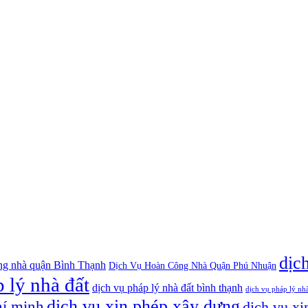
dịc
ng nhà quận Bình Thạnh
Dịch Vụ Hoàn Công Nhà Quận Phú Nhuận
 lý nhà đất
dịch vụ pháp lý nhà đất bình thạnh
dịch vụ pháp lý nh
dịch vụ xin phép xây dựng
hí minh
dịch vụ xi