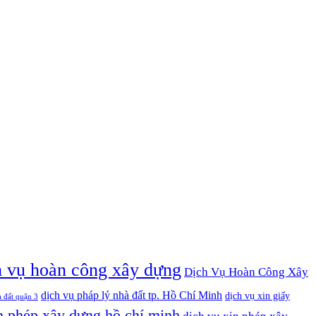
h vụ hoàn công xây dựng
Dịch Vụ Hoàn Công Xây
dịch vụ pháp lý nhà đất tp. Hồ Chí Minh
dịch vụ xin giấy
à đất quận 3
n phép xây dựng hồ chí minh