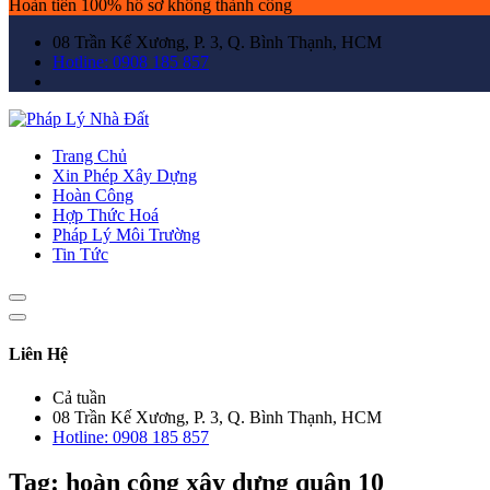
Hoàn tiền 100% hồ sơ không thành công
08 Trần Kế Xương, P. 3, Q. Bình Thạnh, HCM
Hotline: 0908 185 857
Trang Chủ
Xin Phép Xây Dựng
Hoàn Công
Hợp Thức Hoá
Pháp Lý Môi Trường
Tin Tức
Liên Hệ
Cả tuần
08 Trần Kế Xương, P. 3, Q. Bình Thạnh, HCM
Hotline: 0908 185 857
Tag:
hoàn công xây dựng quận 10