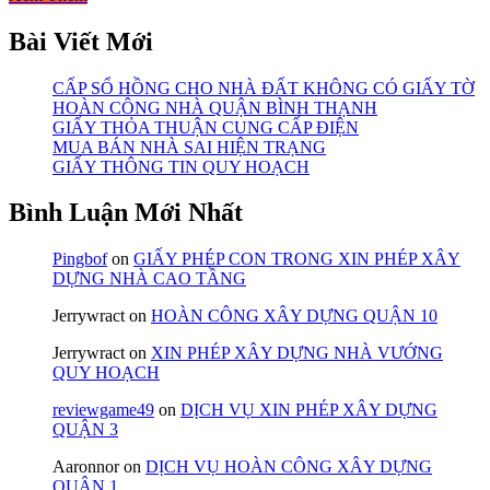
Bài Viết Mới
CẤP SỔ HỒNG CHO NHÀ ĐẤT KHÔNG CÓ GIẤY TỜ
HOÀN CÔNG NHÀ QUẬN BÌNH THẠNH
GIẤY THỎA THUẬN CUNG CẤP ĐIỆN
MUA BÁN NHÀ SAI HIỆN TRẠNG
GIẤY THÔNG TIN QUY HOẠCH
Bình Luận Mới Nhất
Pingbof
on
GIẤY PHÉP CON TRONG XIN PHÉP XÂY
DỰNG NHÀ CAO TẦNG
Jerrywract
on
HOÀN CÔNG XÂY DỰNG QUẬN 10
Jerrywract
on
XIN PHÉP XÂY DỰNG NHÀ VƯỚNG
QUY HOẠCH
reviewgame49
on
DỊCH VỤ XIN PHÉP XÂY DỰNG
QUẬN 3
Aaronnor
on
DỊCH VỤ HOÀN CÔNG XÂY DỰNG
QUẬN 1