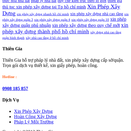
thức hóa nhà đất
pháp lý nhà đất
quy chế kiến trúc theo lô giới
thiên gia
Xin Phép Xây
thủ tục xin phép xây dựng tại Tp hồ chí minh
Dựng
xin phép xây dựng nhà cao tầng
xin phép xây dựng nhanh hồ chí minh
xin
xin phép
phép xây dựng quận 3
xin phép xây dựng quận 4
xin phép xây dựng quận 10
xin
xây dựng quận phú nhuận
xin phép xây dựng theo quy chế mới
phép xây dựng thành phố hồ chí minh
xây dựng nhà cao tầng
quận bình thạnh
xây nhà cao tầng ở hồ chí minh
Thiên Gia
Thiên Gia hỗ trợ pháp lý nhà đất, xin phép xây dựng cấp sở/quận.
Trọn gói dịch vụ thiết kế, xin giấy phép, hoàn công.
Hotline :
0908 185 857
Dịch Vụ
Xin Phép Xây Dựng
Hoàn Công Xây Dựng
Pháp Lý Môi Trường