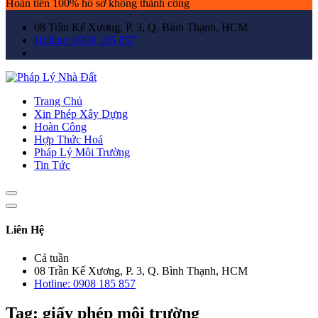
Hoàn tiền 100% hồ sơ không thành công
08 Trần Kế Xương, P. 3, Q. Bình Thạnh, HCM
Hotline: 0908 185 857
Trang Chủ
Xin Phép Xây Dựng
Hoàn Công
Hợp Thức Hoá
Pháp Lý Môi Trường
Tin Tức
Liên Hệ
Cả tuần
08 Trần Kế Xương, P. 3, Q. Bình Thạnh, HCM
Hotline: 0908 185 857
Tag:
giấy phép môi trường