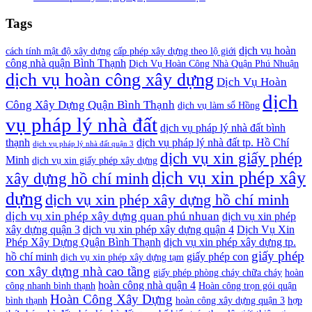
Tags
dịch vụ hoàn
cách tính mật độ xây dựng
cấp phép xây dựng theo lộ giới
công nhà quận Bình Thạnh
Dịch Vụ Hoàn Công Nhà Quận Phú Nhuận
dịch vụ hoàn công xây dựng
Dịch Vụ Hoàn
dịch
Công Xây Dựng Quận Bình Thạnh
dịch vụ làm sổ Hồng
vụ pháp lý nhà đất
dịch vụ pháp lý nhà đất bình
thạnh
dịch vụ pháp lý nhà đất tp. Hồ Chí
dịch vụ pháp lý nhà đất quận 3
dịch vụ xin giấy phép
Minh
dịch vụ xin giấy phép xây dựng
dịch vụ xin phép xây
xây dựng hồ chí minh
dựng
dịch vụ xin phép xây dựng hồ chí minh
dịch vụ xin phép xây dựng quan phú nhuan
dịch vụ xin phép
xây dựng quận 3
dịch vụ xin phép xây dựng quận 4
Dịch Vụ Xin
Phép Xây Dựng Quận Bình Thạnh
dịch vụ xin phép xây dựng tp.
giấy phép
hồ chí minh
giấy phép con
dịch vụ xin phép xây dựng tạm
con xây dựng nhà cao tầng
giấy phép phòng cháy chữa cháy
hoàn
hoàn công nhà quận 4
công nhanh bình thạnh
Hoàn công trọn gói quận
Hoàn Công Xây Dựng
bình thạnh
hoàn công xây dựng quận 3
hợp