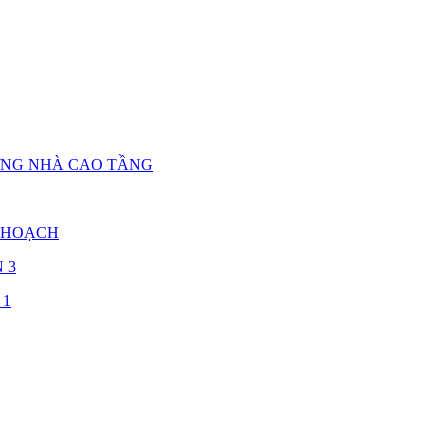
ỰNG NHÀ CAO TẦNG
 HOẠCH
 3
 1