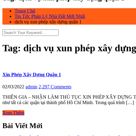
Trang Chủ
Tin Tức Pháp Lý Nhà Đất Mới Nhất
dịch vụ xun phép xây dựng quận 1
Tag:
dịch vụ xun phép xây dựng
Xin Phép Xây Dựng Quận 1
02/03/2022
admin
2,297 Comments
THIÊN GIA – NHẬN LÀM THỦ TỤC XIN PHÉP XÂY DỰNG TRỌN GÓI T
như tất cả các quận tại thành phố Hồ Chí Minh. Trong quá trình […]
Xem Thêm
Bài Viết Mới