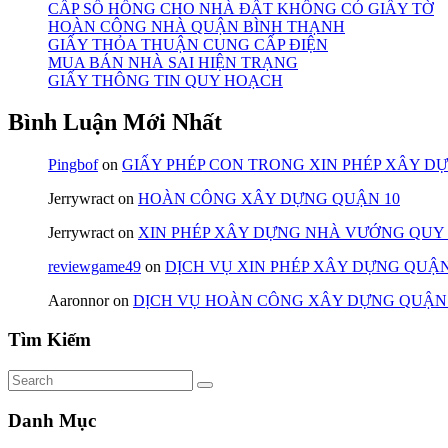
CẤP SỔ HỒNG CHO NHÀ ĐẤT KHÔNG CÓ GIẤY TỜ
HOÀN CÔNG NHÀ QUẬN BÌNH THẠNH
GIẤY THỎA THUẬN CUNG CẤP ĐIỆN
MUA BÁN NHÀ SAI HIỆN TRẠNG
GIẤY THÔNG TIN QUY HOẠCH
Bình Luận Mới Nhất
Pingbof
on
GIẤY PHÉP CON TRONG XIN PHÉP XÂY D
Jerrywract
on
HOÀN CÔNG XÂY DỰNG QUẬN 10
Jerrywract
on
XIN PHÉP XÂY DỰNG NHÀ VƯỚNG QUY
reviewgame49
on
DỊCH VỤ XIN PHÉP XÂY DỰNG QUẬN
Aaronnor
on
DỊCH VỤ HOÀN CÔNG XÂY DỰNG QUẬN
Tìm Kiếm
Danh Mục