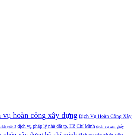
h vụ hoàn công xây dựng
Dịch Vụ Hoàn Công Xây
dịch vụ pháp lý nhà đất tp. Hồ Chí Minh
dịch vụ xin giấy
à đất quận 3
n phép xây dựng hồ chí minh