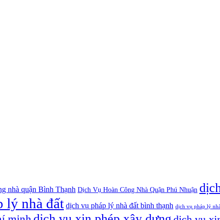
dịc
ng nhà quận Bình Thạnh
Dịch Vụ Hoàn Công Nhà Quận Phú Nhuận
 lý nhà đất
dịch vụ pháp lý nhà đất bình thạnh
dịch vụ pháp lý nh
dịch vụ xin phép xây dựng
hí minh
dịch vụ xi