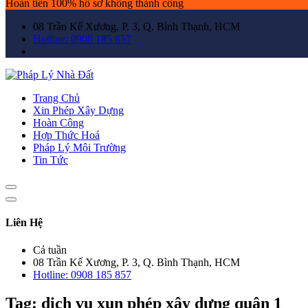
Hoàn tiền 100% hồ sơ không thành công
08 Trần Kế Xương, P. 3, Q. Bình Thạnh, HCM
Hotline: 0908 185 857
Trang Chủ
Xin Phép Xây Dựng
Hoàn Công
Hợp Thức Hoá
Pháp Lý Môi Trường
Tin Tức
Liên Hệ
Cả tuần
08 Trần Kế Xương, P. 3, Q. Bình Thạnh, HCM
Hotline: 0908 185 857
Tag:
dịch vụ xun phép xây dựng quận 1