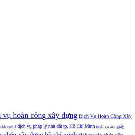
h vụ hoàn công xây dựng
Dịch Vụ Hoàn Công Xây
dịch vụ pháp lý nhà đất tp. Hồ Chí Minh
dịch vụ xin giấy
à đất quận 3
n phép xây dựng hồ chí minh