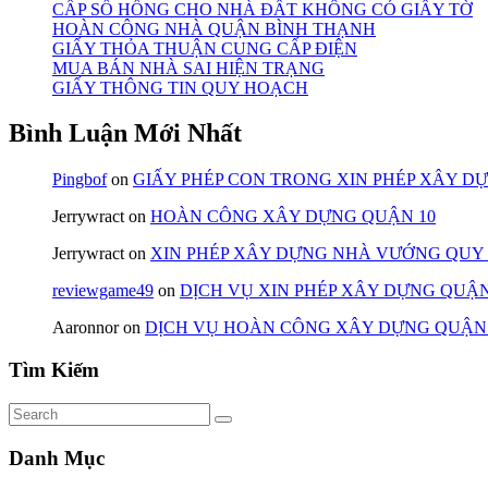
CẤP SỔ HỒNG CHO NHÀ ĐẤT KHÔNG CÓ GIẤY TỜ
HOÀN CÔNG NHÀ QUẬN BÌNH THẠNH
GIẤY THỎA THUẬN CUNG CẤP ĐIỆN
MUA BÁN NHÀ SAI HIỆN TRẠNG
GIẤY THÔNG TIN QUY HOẠCH
Bình Luận Mới Nhất
Pingbof
on
GIẤY PHÉP CON TRONG XIN PHÉP XÂY D
Jerrywract
on
HOÀN CÔNG XÂY DỰNG QUẬN 10
Jerrywract
on
XIN PHÉP XÂY DỰNG NHÀ VƯỚNG QUY
reviewgame49
on
DỊCH VỤ XIN PHÉP XÂY DỰNG QUẬN
Aaronnor
on
DỊCH VỤ HOÀN CÔNG XÂY DỰNG QUẬN
Tìm Kiếm
Danh Mục