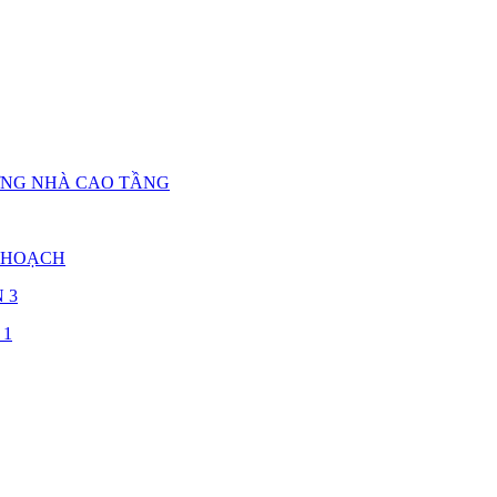
ỰNG NHÀ CAO TẦNG
 HOẠCH
 3
 1