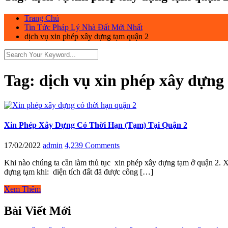
Trang Chủ
Tin Tức Pháp Lý Nhà Đất Mới Nhất
dịch vụ xin phép xây dựng tạm quận 2
Tag:
dịch vụ xin phép xây dựng
Xin Phép Xây Dựng Có Thời Hạn (Tạm) Tại Quận 2
17/02/2022
admin
4,239 Comments
Khi nào chúng ta cần làm thủ tục xin phép xây dựng tạm ở quận 2. X
dựng tạm khi: diện tích đất đã được công […]
Xem Thêm
Bài Viết Mới