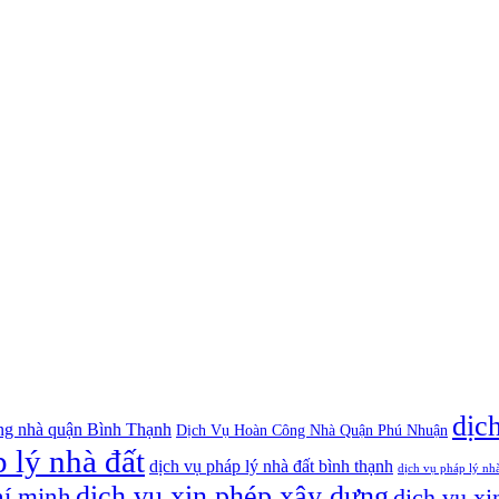
dịc
ng nhà quận Bình Thạnh
Dịch Vụ Hoàn Công Nhà Quận Phú Nhuận
 lý nhà đất
dịch vụ pháp lý nhà đất bình thạnh
dịch vụ pháp lý nh
dịch vụ xin phép xây dựng
hí minh
dịch vụ xi