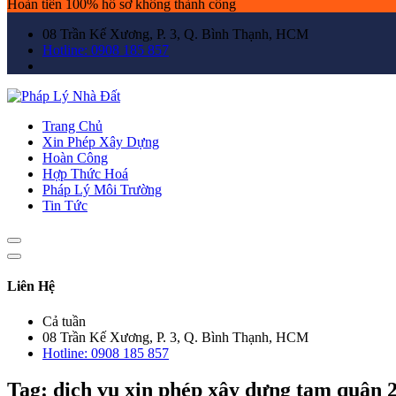
Hoàn tiền 100% hồ sơ không thành công
08 Trần Kế Xương, P. 3, Q. Bình Thạnh, HCM
Hotline: 0908 185 857
Trang Chủ
Xin Phép Xây Dựng
Hoàn Công
Hợp Thức Hoá
Pháp Lý Môi Trường
Tin Tức
Liên Hệ
Cả tuần
08 Trần Kế Xương, P. 3, Q. Bình Thạnh, HCM
Hotline: 0908 185 857
Tag:
dịch vụ xin phép xây dựng tạm quận 