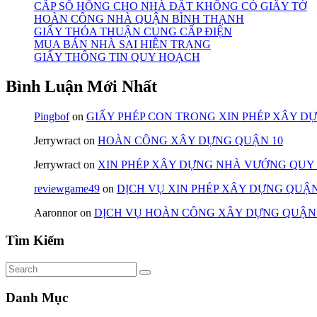
CẤP SỔ HỒNG CHO NHÀ ĐẤT KHÔNG CÓ GIẤY TỜ
HOÀN CÔNG NHÀ QUẬN BÌNH THẠNH
GIẤY THỎA THUẬN CUNG CẤP ĐIỆN
MUA BÁN NHÀ SAI HIỆN TRẠNG
GIẤY THÔNG TIN QUY HOẠCH
Bình Luận Mới Nhất
Pingbof
on
GIẤY PHÉP CON TRONG XIN PHÉP XÂY D
Jerrywract
on
HOÀN CÔNG XÂY DỰNG QUẬN 10
Jerrywract
on
XIN PHÉP XÂY DỰNG NHÀ VƯỚNG QUY
reviewgame49
on
DỊCH VỤ XIN PHÉP XÂY DỰNG QUẬN
Aaronnor
on
DỊCH VỤ HOÀN CÔNG XÂY DỰNG QUẬN
Tìm Kiếm
Danh Mục