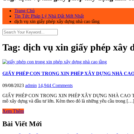
Trang Chủ
Tin Tức Pháp Lý Nhà Đất Mới Nhất
dịch vụ xin giấy phép xây dựng nhà cao tầng
Tag:
dịch vụ xin giấy phép xây 
GIẤY PHÉP CON TRONG XIN PHÉP XÂY DỰNG NHÀ CA
09/08/2023
admin
14,944 Comments
GIẤY PHÉP CON TRONG XIN PHÉP XÂY DỰNG NHÀ CAO TẦNG Giấy phé
mô xây dựng và đầu tư lớn. Kèm theo đó là những yêu cầu trong […
Xem Thêm
Bài Viết Mới