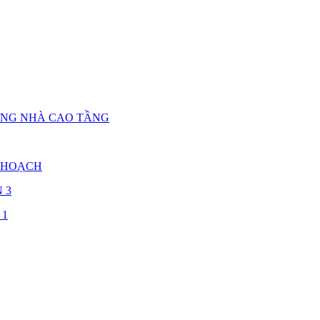
ỰNG NHÀ CAO TẦNG
 HOẠCH
 3
 1