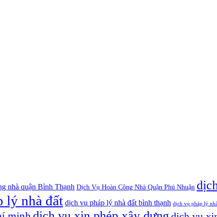
dịc
ng nhà quận Bình Thạnh
Dịch Vụ Hoàn Công Nhà Quận Phú Nhuận
 lý nhà đất
dịch vụ pháp lý nhà đất bình thạnh
dịch vụ pháp lý nh
dịch vụ xin phép xây dựng
hí minh
dịch vụ xi