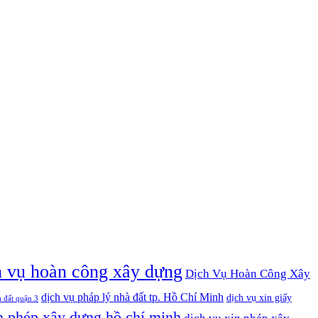
h vụ hoàn công xây dựng
Dịch Vụ Hoàn Công Xây
dịch vụ pháp lý nhà đất tp. Hồ Chí Minh
dịch vụ xin giấy
à đất quận 3
n phép xây dựng hồ chí minh