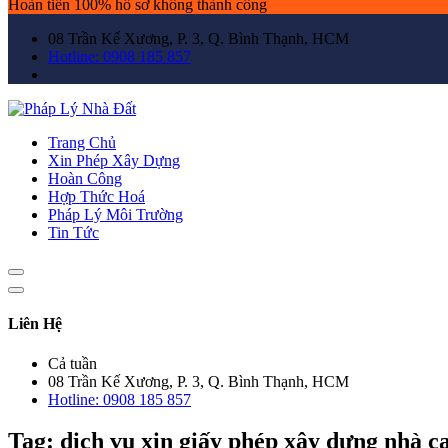
Hoàn tiền 100% hồ sơ không thành công
08 Trần Kế Xương, P. 3, Q. Bình Thạnh, HCM
Hotline: 0908 185 857
Trang Chủ
Xin Phép Xây Dựng
Hoàn Công
Hợp Thức Hoá
Pháp Lý Môi Trường
Tin Tức
Liên Hệ
Cả tuần
08 Trần Kế Xương, P. 3, Q. Bình Thạnh, HCM
Hotline: 0908 185 857
Tag:
dịch vụ xin giấy phép xây dựng nhà c