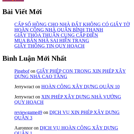
Bài Viết Mới
CẤP SỔ HỒNG CHO NHÀ ĐẤT KHÔNG CÓ GIẤY TỜ
HOÀN CÔNG NHÀ QUẬN BÌNH THẠNH
GIẤY THỎA THUẬN CUNG CẤP ĐIỆN
MUA BÁN NHÀ SAI HIỆN TRẠNG
GIẤY THÔNG TIN QUY HOẠCH
Bình Luận Mới Nhất
Pingbof
on
GIẤY PHÉP CON TRONG XIN PHÉP XÂY
DỰNG NHÀ CAO TẦNG
Jerrywract
on
HOÀN CÔNG XÂY DỰNG QUẬN 10
Jerrywract
on
XIN PHÉP XÂY DỰNG NHÀ VƯỚNG
QUY HOẠCH
reviewgame49
on
DỊCH VỤ XIN PHÉP XÂY DỰNG
QUẬN 3
Aaronnor
on
DỊCH VỤ HOÀN CÔNG XÂY DỰNG
QUẬN 1