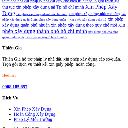
thức hóa nhà đất
pháp lý nhà đất
quy chế kiến trúc theo lô giới
thiên gia
Xin Phép Xây
thủ tục xin phép xây dựng tại Tp hồ chí minh
Dựng
xin phép xây dựng nhà cao tầng
xin phép xây dựng nhanh hồ chí minh
xin
xin phép
phép xây dựng quận 3
xin phép xây dựng quận 4
xin phép xây dựng quận 10
xin
xây dựng quận phú nhuận
xin phép xây dựng theo quy chế mới
phép xây dựng thành phố hồ chí minh
xây dựng nhà cao tầng
quận bình thạnh
xây nhà cao tầng ở hồ chí minh
Thiên Gia
Thiên Gia hỗ trợ pháp lý nhà đất, xin phép xây dựng cấp sở/quận.
Trọn gói dịch vụ thiết kế, xin giấy phép, hoàn công.
Hotline :
0908 185 857
Dịch Vụ
Xin Phép Xây Dựng
Hoàn Công Xây Dựng
Pháp Lý Môi Trường