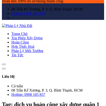
Hoàn tiền 100% hồ sơ không thành công
08 Trần Kế Xương, P. 3, Q. Bình Thạnh, HCM
Hotline: 0908 185 857
Trang Chủ
Xin Phép Xây Dựng
Hoàn Công
Hợp Thức Hoá
Pháp Lý Môi Trường
Tin Tức
Liên Hệ
Cả tuần
08 Trần Kế Xương, P. 3, Q. Bình Thạnh, HCM
Hotline: 0908 185 857
Tag:
dịch vụ hoàn công xây dựng quận 1