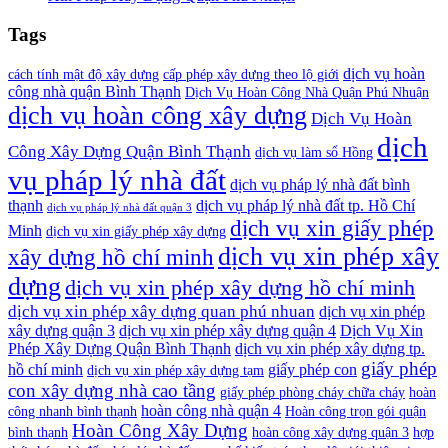
Tags
dịch vụ hoàn
cách tính mật độ xây dựng
cấp phép xây dựng theo lộ giới
công nhà quận Bình Thạnh
Dịch Vụ Hoàn Công Nhà Quận Phú Nhuận
dịch vụ hoàn công xây dựng
Dịch Vụ Hoàn
dịch
Công Xây Dựng Quận Bình Thạnh
dịch vụ làm sổ Hồng
vụ pháp lý nhà đất
dịch vụ pháp lý nhà đất bình
thạnh
dịch vụ pháp lý nhà đất tp. Hồ Chí
dịch vụ pháp lý nhà đất quận 3
dịch vụ xin giấy phép
Minh
dịch vụ xin giấy phép xây dựng
dịch vụ xin phép xây
xây dựng hồ chí minh
dựng
dịch vụ xin phép xây dựng hồ chí minh
dịch vụ xin phép xây dựng quan phú nhuan
dịch vụ xin phép
xây dựng quận 3
dịch vụ xin phép xây dựng quận 4
Dịch Vụ Xin
Phép Xây Dựng Quận Bình Thạnh
dịch vụ xin phép xây dựng tp.
giấy phép
hồ chí minh
giấy phép con
dịch vụ xin phép xây dựng tạm
con xây dựng nhà cao tầng
giấy phép phòng cháy chữa cháy
hoàn
hoàn công nhà quận 4
công nhanh bình thạnh
Hoàn công trọn gói quận
Hoàn Công Xây Dựng
bình thạnh
hoàn công xây dựng quận 3
hợp