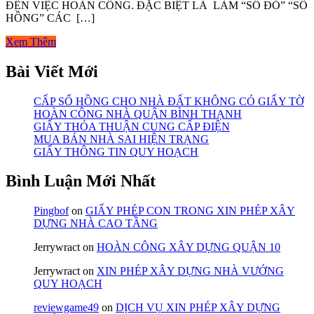
ĐẾN VIỆC HOÀN CÔNG. ĐẶC BIỆT LÀ LÀM “SỔ ĐỎ” “SỔ
HỒNG” CÁC […]
Xem Thêm
Bài Viết Mới
CẤP SỔ HỒNG CHO NHÀ ĐẤT KHÔNG CÓ GIẤY TỜ
HOÀN CÔNG NHÀ QUẬN BÌNH THẠNH
GIẤY THỎA THUẬN CUNG CẤP ĐIỆN
MUA BÁN NHÀ SAI HIỆN TRẠNG
GIẤY THÔNG TIN QUY HOẠCH
Bình Luận Mới Nhất
Pingbof
on
GIẤY PHÉP CON TRONG XIN PHÉP XÂY
DỰNG NHÀ CAO TẦNG
Jerrywract
on
HOÀN CÔNG XÂY DỰNG QUẬN 10
Jerrywract
on
XIN PHÉP XÂY DỰNG NHÀ VƯỚNG
QUY HOẠCH
reviewgame49
on
DỊCH VỤ XIN PHÉP XÂY DỰNG