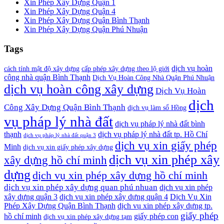
Xin Phép Xây Dựng Quận 1
Xin Phép Xây Dựng Quận 4
Xin Phép Xây Dựng Quận Bình Thạnh
Xin Phép Xây Dựng Quận Phú Nhuận
Tags
dịch vụ hoàn
cách tính mật độ xây dựng
cấp phép xây dựng theo lộ giới
công nhà quận Bình Thạnh
Dịch Vụ Hoàn Công Nhà Quận Phú Nhuận
dịch vụ hoàn công xây dựng
Dịch Vụ Hoàn
dịch
Công Xây Dựng Quận Bình Thạnh
dịch vụ làm sổ Hồng
vụ pháp lý nhà đất
dịch vụ pháp lý nhà đất bình
thạnh
dịch vụ pháp lý nhà đất tp. Hồ Chí
dịch vụ pháp lý nhà đất quận 3
dịch vụ xin giấy phép
Minh
dịch vụ xin giấy phép xây dựng
dịch vụ xin phép xây
xây dựng hồ chí minh
dựng
dịch vụ xin phép xây dựng hồ chí minh
dịch vụ xin phép xây dựng quan phú nhuan
dịch vụ xin phép
xây dựng quận 3
dịch vụ xin phép xây dựng quận 4
Dịch Vụ Xin
Phép Xây Dựng Quận Bình Thạnh
dịch vụ xin phép xây dựng tp.
giấy phép
hồ chí minh
giấy phép con
dịch vụ xin phép xây dựng tạm