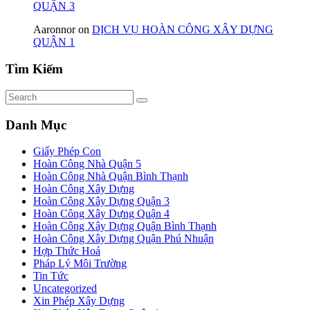
QUẬN 3
Aaronnor
on
DỊCH VỤ HOÀN CÔNG XÂY DỰNG
QUẬN 1
Tìm Kiếm
Danh Mục
Giấy Phép Con
Hoàn Công Nhà Quận 5
Hoàn Công Nhà Quận Bình Thạnh
Hoàn Công Xây Dựng
Hoàn Công Xây Dựng Quận 3
Hoàn Công Xây Dựng Quận 4
Hoàn Công Xây Dựng Quận Bình Thạnh
Hoàn Công Xây Dựng Quận Phú Nhuận
Hợp Thức Hoá
Pháp Lý Môi Trường
Tin Tức
Uncategorized
Xin Phép Xây Dựng