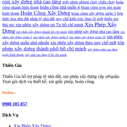
con xây dựng nhà cao tầng
giấy phép phòng cháy chữa cháy
hoàn
hoàn công nhà quận 4
công nhanh bình thạnh
Hoàn công trọn gói quận
Hoàn Công Xây Dựng
bình thạnh
hoàn công xây dựng quận 3
hợp
thức hóa nhà đất
pháp lý nhà đất
quy chế kiến trúc theo lô giới
thiên gia
Xin Phép Xây
thủ tục xin phép xây dựng tại Tp hồ chí minh
Dựng
xin phép xây dựng nhà cao tầng
xin phép xây dựng nhanh hồ chí minh
xin
xin phép
phép xây dựng quận 3
xin phép xây dựng quận 4
xin phép xây dựng quận 10
xin
xây dựng quận phú nhuận
xin phép xây dựng theo quy chế mới
phép xây dựng thành phố hồ chí minh
xây dựng nhà cao tầng
quận bình thạnh
xây nhà cao tầng ở hồ chí minh
Thiên Gia
Thiên Gia hỗ trợ pháp lý nhà đất, xin phép xây dựng cấp sở/quận.
Trọn gói dịch vụ thiết kế, xin giấy phép, hoàn công.
Hotline :
0908 185 857
Dịch Vụ
Xin Phép Xây Dựng