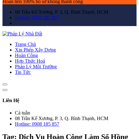
Hoàn tiền 100% hồ sơ không thành công
08 Trần Kế Xương, P. 3, Q. Bình Thạnh, HCM
Hotline: 0908 185 857
Trang Chủ
Xin Phép Xây Dựng
Hoàn Công
Hợp Thức Hoá
Pháp Lý Môi Trường
Tin Tức
Liên Hệ
Cả tuần
08 Trần Kế Xương, P. 3, Q. Bình Thạnh, HCM
Hotline: 0908 185 857
Tag:
Dịch Vụ Hoàn Công Làm Sổ Hồng