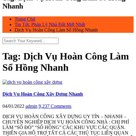
Nhanh
Trang Chủ
Tin Tức Pháp Lý Nhà Đất Mới Nhất
Dịch Vụ Hoàn Công Làm Sổ Hồng Nhanh
Tag:
Dịch Vụ Hoàn Công Làm
Sổ Hồng Nhanh
Dịch Vụ Hoàn Công Xây Dựng Nhanh
04/01/2022
admin
9,237 Comments
DỊCH VỤ HOÀN CÔNG XÂY DỰNG UY TÍN – NHANH –
CHUYÊN NGHIỆP DỊCH VỤ HOÀN CÔNG NHÀ : CHI PHÍ
LÀM “SỔ ĐỎ” “SỔ HỒNG” CÁC KHU VỰC CÁC QUẬN.
THIÊN GIA HỖ TRỢ TẤT CẢ CÁC THỦ TỤC LIÊN QUAN