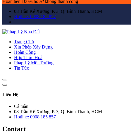
Hoàn tiền 100% hồ sơ không thành công
08 Trần Kế Xương, P. 3, Q. Bình Thạnh, HCM
Hotline: 0908 185 857
Trang Chủ
Xin Phép Xây Dựng
Hoàn Công
Hợp Thức Hoá
Pháp Lý Môi Trường
Tin Tức
Liên Hệ
Cả tuần
08 Trần Kế Xương, P. 3, Q. Bình Thạnh, HCM
Hotline: 0908 185 857
Contact